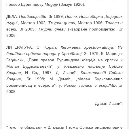
превео Еурипидову
Медеју
(Земун 1920).
ДЕЛА:
Приповијести
, Зг 1899;
Приче,
Нова збирка „Биједних
људи
", Мостар 1902;
Тмурни дневи
, Мостар 1906;
Таласи и
есеји
, Зг 2005;
Тмурни дневи
(изабране приповијетке), Зг
2006.
ЛИТЕРАТУРА: С. Кораћ,
Књижевна хрестоматија: Из
баштине српског народа у Хрватској
, Зг 1979; К. Марицки
Гађански, „Први превод Еурипидове
Медеје
на српски и
Милан Будисављевић", у:
Књижевно насљеђе Српске
Крајине
, Н. Сад 1997; Д. Иванић,
Књижевност Српске
Крајине
, Бг 1998; М. Демић, „Милан Будисављевић
романописац и есејиста", у:
Роман Таласи и есеји/МБ
, Зг
2005.
Душан Иванић
*Текст је објављен у 2. књизи I тома Српске енциклопедије