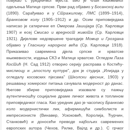
повукао с уредничког мјеста. Био је члан Књижевног
одељења Матице српске. Први рад објавио у
Босанској вили
(1890). Сарађивао и у
Стражилову
,
ЛМС
(1899
–
1914),
Бранковом колу
(1905
–
1912) и др. Осим приповиједака
написао је сатирични еп
Омерова Jaшијада
(Ср. Карловци
1907) и есеј
Смисао и вредност живота
(Ср. Карловци
1921). Дијелове недовршене трагедије
Момир и Гроздана
објавио у
Гласнику
нaродног већа
(Ср. Kарловци 1918)
.
Приказивао савремена дјела српске и хрватске
књижевности, издања СКЗ и Матице хрватске. Огледом
Лаза
Костић
(Н. Сад 1912) отворио серију расправа о Костићу-
мислиоцу и „апостолу културе", док је студија „Илијада у
огледалу косовских пјесама" (
Школски вјесник
, 1903) у
решавању хомерског питања сачувала модерност до данас.
Његове збирке приповиједака изазвале су пaжњу
аутентичношћу социјалне драме личког живота и топлином
приповједачког гласа. Као уредник дао је часопису
Бранково
коло
модернистички лик, aфирмишући симболисте и
импресионисте (Винавер, Ускоковић, Королија, Ћурчин,
Станковић) и доносећи преводе најбољих савремених
европских аутора (Чехов, Рилке, Вајлд и др.). С грчког