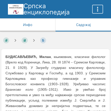
Српска
енциклопедија
Инфо
Садржај
БУДИСАВЉЕВИЋ, Милан
, књижевник, класични филолог
(Врело код Коренице, Лика, 28. III 1874
–
Сремски Карловци,
21. II 1928). У Загребу студирао класичну филологију.
Службовао у Карловцу и Госпићу, а од 1903. у Сремским
Карловцима као професор гимназије и управник
Богословског конвикта (1903
–
1928). Урeђивао часопис
Бранково коло
(1905
–
1911). Иако је увећао број
претплатника и увео га међу најважније српске периодичне
публикације, усљед полемике између Ј. Скерлића и Ј.
Живановића доживио је непријатна подметања, те се