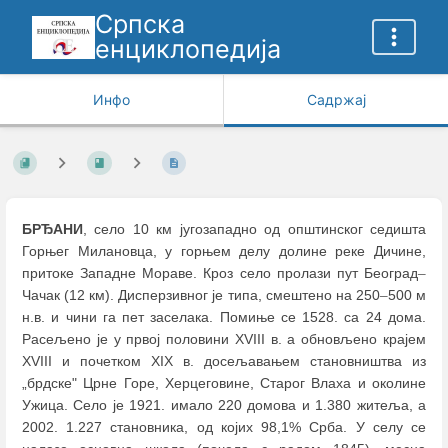
Српска
енциклопедија
Инфо
Садржај
БРЂАНИ
, село 10 км југозападно од општинског седишта
Горњег Милановца, у горњем делу долине реке Дичине,
притоке Западне Мораве. Кроз село пролази пут Београд
–
Чачак (12 км). Дисперзивног је типа, смештено на 250
–
500 м
н.в. и чини га пет заселака. Помиње се 1528. са 24 дома.
Расељено је у првој половини XVIII в. а обновљено крајем
XVIII и почетком XIX в. досељавањем становништва из
„брдске" Црне Горе, Херцеговине, Старог Влаха и околине
Ужица. Село је 1921. имало 220 домова и 1.380 житеља, а
2002. 1.227 становника, од којих 98,1% Срба. У селу се