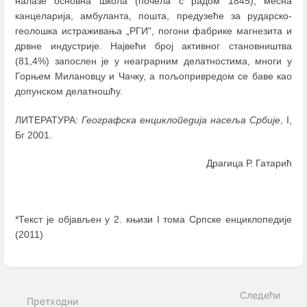
налазе основна школа (почела с радом 1845), месна
канцеларија, амбуланта, пошта, предузеће за рударско-
геолошка истраживања „РГИ", погони фабрике магнезита и
дрвне индустрије. Највећи број активног становништва
(81,4%) запослен је у неаграрним делатностима, многи у
Горњем Милановцу и Чачку, а пољопривредом се баве као
допунском делатношћу.
ЛИТЕРАТУРА:
Географска енциклопедија насеља Србије
, I,
Бг 2001.
Драгица Р. Гатарић
*Текст је објављен у 2. књизи I тома Српске енциклопедије
(2011)
Enter
section
select
Следећи
mode
Претходни