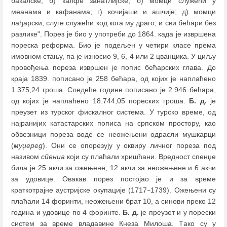
бакалске; б) калфе занатлијске; б) момци служећи у
меанама и кафанама; г) кочијаши и ашчије; д) момци
лађарски; слуге служећи код кога му драго, и сви бећари без
разлике". Порез је био у употреби до 1864. када је извршена
пореска реформа. Био је подељен у четири класе према
имовном стању, па је износио 9, 6, 4 или 2 цванцика. У циљу
провођења пореза извршен је попис бећарских глава. До
краја 1839. пописано је 258 бећара, од којих је наплаћено
1.375,24 гроша. Следеће године пописано је 2.946 бећара,
од којих је наплаћено 18.744,05 пореских гроша.
Б. д.
је
преузет из турског фискалног система. У турско време, од
најранијих катастарских пописа на српском простору, као
обвезници пореза воде се неожењени одрасли мушкарци
(
муџеред
). Они се опорезују у оквиру личног пореза под
називом
спенџа
који су плаћали хришћани. Вредност спенџе
била је 25 акчи за ожењене, 12 акчи за неожењене и 6 акчи
за удовице. Овакав порез постојао је и за време
краткотрајне аустријске окупације (1717
1739). Ожењени су
–
плаћали 14 форинти, неожењени брат 10, а синови преко 12
година и удовице по 4 форинте.
Б. д.
је преузет и у порески
систем за време владавине Кнеза Милоша. Tако су у