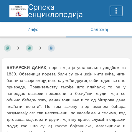
Српска
енциклопедија
Инфо
Садржај
БЕЋАРСКИ ДАНАК
, порез који је установљен уредбом из
1839. Oбвезници пореза били су они „који нити кућа, нити
баштина своји имају, него служећи другог, себи годишње што
привреде, Правитељству такође што плаћали; то ће у
напредак овакови нежењени и безкућни људи, који се
обично
бећари
зову, данак годишњи и то од Митрова дана
плаћати почети". По том закону „под именом бећара
разумевају се: сви неожењени, по касабама и селима, код
трговаца, мајстора и други, који му драго, служећи одрасли
људи; као што су: а) калфе бојтаџијске, магазиџијске и