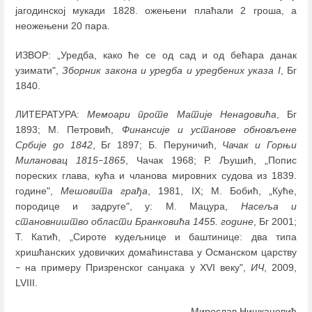
јагодинској мукади 1828. ожењени плаћали 2 гроша, а
неожењени 20 пара.
ИЗВОР: „Уредба, како ће се од сад и од бећара данак
узимати",
Зборник закона и уредба и уредбених указа I
, Бг
1840.
ЛИТЕРАТУРА:
Мемоари проте Матије Ненадовића
, Бг
1893; М. Петровић,
Финансије и установе обновљене
Србије до 1842
, Бг 1897; Б. Перуничић,
Чачак и Горњи
Милановац 1815
1865
, Чачак 1968; Р. Љушић, „Попис
–
пореских глава, кућа и чланова мировних судова из 1839.
године",
Мешовита грађа
, 1981, IX; М. Бобић, „Куће,
породице и задруге", у: М. Мацура,
Насеља и
становништво области Бранковића 1455. године
, Бг 2001;
Т. Катић, „Сироте кудељнице и баштинице: два типа
хришћанских удовичких домаћинстава у Османском царству
на примеру Призренског санџака у XVI веку",
ИЧ
, 2009,
–
LVIII.
Мирослав Нишкановић