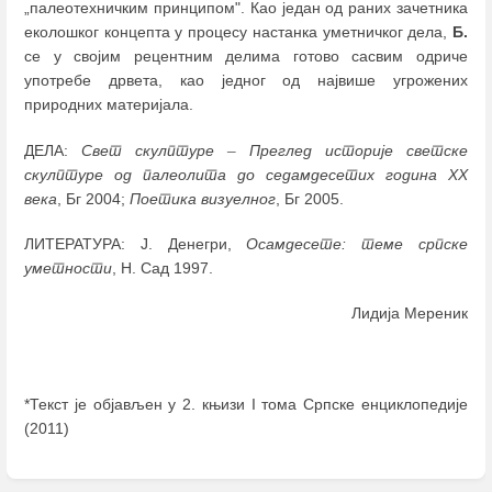
„палеотехничким принципом". Као један од раних зачетника
еколошког концепта у процесу настанка уметничког дела,
Б.
се у својим рецентним делима готово сасвим одриче
употребе дрвета, као једног од највише угрожених
природних материјала.
ДЕЛА:
Свет скулптуре
–
Преглед историје светске
скулптуре од палеолита до седамдесетих година XX
века
, Бг 2004;
Поетика визуелног
, Бг 2005.
ЛИТЕРАТУРА: Ј. Денегри,
Осамдесете: теме српске
уметности
, Н. Сад 1997.
Лидија Мереник
*Текст је објављен у 2. књизи I тома Српске енциклопедије
(2011)
Enter
section