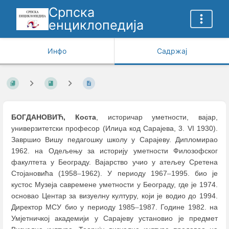
Српска
енциклопедија
Инфо
Садржај
БОГДАНОВИЋ, Коста
, историчар уметности, вајар,
универзитетски професор (Илиџа код Сарајева, 3. VI 1930).
Завршио Вишу педагошку школу у Сарајеву. Дипломирао
1962. на Одељењу за историју уметности Филозофског
факултета у Београду. Вајарство учио у атељеу Сретена
Стојановића (1958
–
1962). У периоду 1967
–
1995. био је
кустос Музеја савремене уметности у Београду, где је 1974.
основао Центар за визуелну културу, који је водио до 1994.
Директор МСУ био у периоду 1985
–
1987. Године 1982. на
Умјетничкој академији у Сарајеву установио је предмет