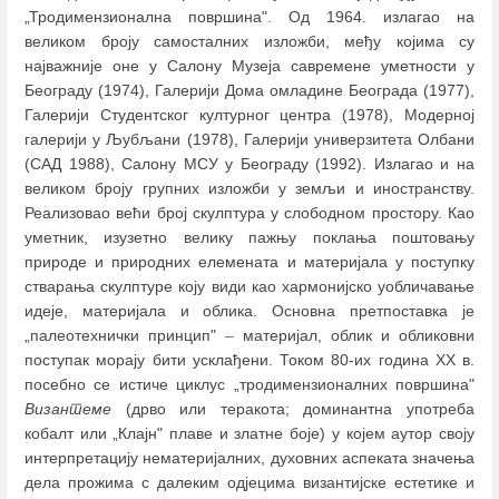
„Тродимензионална површина". Од 1964. излагао на
великом броју самосталних изложби, међу којима су
најважније оне у Салону Музеја савремене уметности у
Београду (1974), Галерији Дома омладине Београда (1977),
Галерији Студентског културног центра (1978), Модерној
галерији у Љубљани (1978), Галерији универзитета Олбани
(САД 1988), Салону МСУ у Београду (1992). Излагао и на
великом броју групних изложби у земљи и иностранству.
Реализовао већи број скулптура у слободном простору. Као
уметник, изузетно велику пажњу поклања поштовању
природе и природних елемената и материјала у поступку
стварања скулптуре коју види као хармонијско уобличавање
идеје, материјала и облика. Основна претпоставка је
„палеотехнички принцип"
–
материјал, облик и обликовни
поступак морају бити усклађени. Током 80-их година XX в.
посебно се истиче циклус „тродимензионалних површина"
Византеме
(дрво или теракота; доминантна употреба
кобалт или „Клајн" плаве и златне боје) у којем аутор своју
интерпретацију нематеријалних, духовних аспеката значења
дела прожима с далеким одјецима византијске естетике и