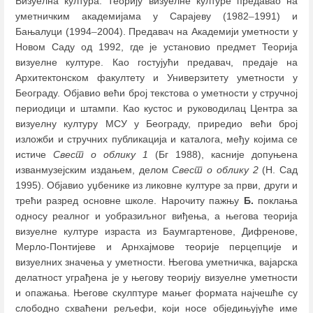
Визуелна култура. Теорију визуелне културе предавао на
уметничким академијама у Сарајеву (1982
–
1991) и
Бањалуци (1994
–
2004). Предавач на Академији уметности у
Новом Саду од 1992, где је установио предмет Теорија
визуелне културе. Као гостујући предавач, предаје на
Архитектонском факултету и Универзитету уметности у
Београду. Објавио већи број текстова о уметности у стручној
периодици и штампи. Као кустос и руководилац Центра за
визуелну културу МСУ у Београду, приредио већи број
изложби и стручних публикација и каталога, међу којима се
истиче
Свест о облику 1
(Бг 1988), касније допуњена
изванмузејским издањем, делом
Свест о облику 2
(Н. Сад
1995). Објавио уџбенике из ликовне културе за први, други и
трећи разред основне школе. Нарочиту пажњу
Б.
поклања
односу реалног и уобразиљног виђења, а његова теорија
визуелне културе израста из Баумгартенове, Дифренове,
Мерло-Понтијеве и Арнхајмове теорије перцепције и
визуелних значења у уметности. Његова уметничка, вајарска
делатност уграђена је у његову теорију визуелне уметности
и опажања. Његове скулптуре мањег формата најчешће су
слободно схваћени рељефи, који носе обједињујуће име