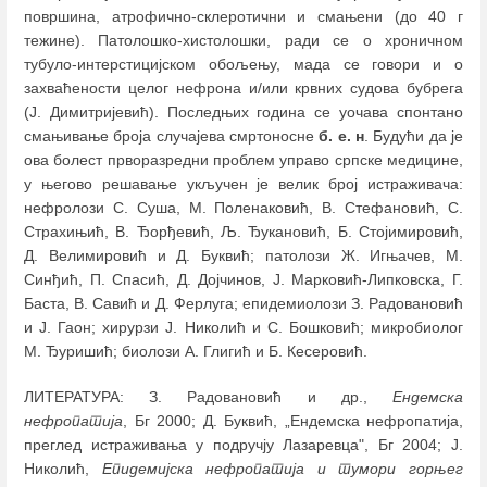
површина, атрофично-склеротични и смањени (до 40 г
тежине). Патолошко-хистолошки, ради се о хроничном
тубуло-интерстицијском обољењу, мада се говори и о
захваћености целог нефрона и/или крвних судова бубрега
(Ј. Димитријевић). Последњих година се уочава спонтано
смањивање броја случајева смртоносне
б. е. н
. Будући да је
ова болест прворазредни проблем управо српске медицине,
у његово решавање укључен је велик број истраживача:
нефролози С. Суша, М. Поленаковић, В. Стефановић, С.
Страхињић, В. Ђорђевић, Љ. Ђукановић, Б. Стојимировић,
Д. Велимировић и Д. Буквић; патолози Ж. Игњачев, М.
Синђић, П. Спасић, Д. Дојчинов, Ј. Марковић-Липковска, Г.
Баста, В. Савић и Д. Ферлуга; епидемиолози З. Радовановић
и Ј. Гаон; хирурзи Ј. Николић и С. Бошковић; микробиолог
М. Ђуришић; биолози А. Глигић и Б. Кесеровић.
ЛИТЕРАТУРА: З. Радовановић и др.,
Ендемска
нефропатија
, Бг 2000; Д. Буквић, „Ендемска нефропатија,
преглед истраживања у подручју Лазаревца", Бг 2004; J.
Николић,
Епидемијска нефропатија и тумори горњег