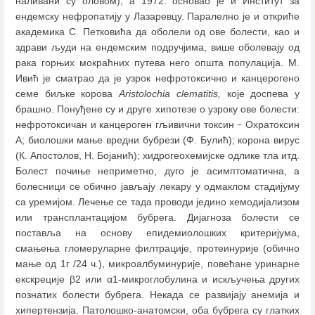
наливани су оловом), а 1972. основао је и Институт за
ендемску нефропатију у Лазаревцу. Паралелно је и откриће
академика С. Петковића да оболели од ове болести, као и
здрави људи на ендемским подручјима, више оболевају од
рака горњих мокраћних путева него општа популација. М.
Ивић је сматрао да је узрок нефротоксично и канцерогено
семе биљке кoрова
Aristolochia clematitis,
које доспева у
брашно. Понуђене су и друге хипотезе о узроку ове болести:
нефротоксичан и канцероген гљивични токсин
Охратоксин
–
А; биолошки мање вредни бубрези (Ф. Булић); корона вирус
(К. Апостолов, Н. Бојанић); хидрогеохемијске одлике тла итд.
Болест почиње неприметно, дуго је асимптоматична, а
болесници се обично јављају лекару у одмаклом стадијуму
са уремијом. Лечење се тада проводи једино хемодијализом
или трансплантацијом бубрега. Дијагноза болести се
поставља на основу епидемиолошких критеријума,
смањења гломеруларне филтрације, протеинурије (обично
мање од 1г /24 ч.), микроалбуминурије, повећане уринарне
екскреције β2 или α1-микроглобулина и искључења других
познатих болести бубрега. Некада се развијају анемија и
хипертензија. Патолошко-анатомски, оба бубрега су глатких