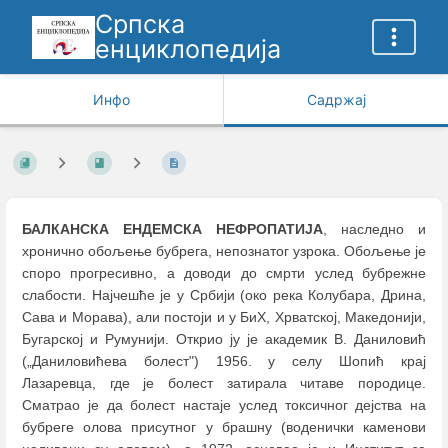
Српска
енциклопедија
Инфо
Садржај
БАЛКАНСКА ЕНДЕМСКА НЕФРОПАТИЈА
, наследно и
хронично обољење бубрега, непознатог узрока. Обољење је
споро прогресивно, а доводи до смрти услед бубрежне
слабости. Најчешће је у Србији (oкo река Колубара, Дрина,
Сава и Морава), али постоји и у БиХ, Хрватској, Македонији,
Бугарској и Румунији. Открио ју је академик В. Даниловић
(„Даниловићева болест") 1956. у селу Шопић крај
Лазаревца, где је болест затирала читаве породице.
Сматрао је да болест настаје услед токсичног дејства на
бубреге олова присутног у брашну (воденички каменови