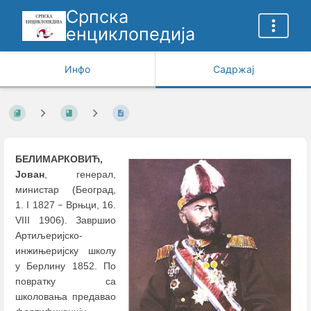
Српска
енциклопедија
Инфо
Садржај
БЕЛИМАРКОВИЋ,
Јован
, генерал,
министар (Београд,
1. I 1827
Врњци, 16.
–
VIII 1906). Завршио
Артиљеријско-
инжињеријску школу
у Берлину 1852. По
повратку са
школовања предавао