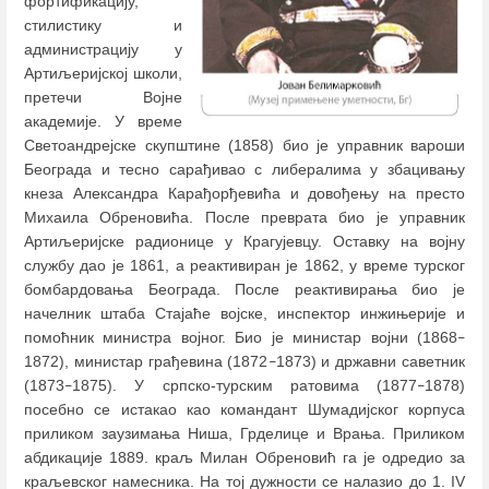
фортификацију,
стилистику и
администрацију у
Артиљеријској школи,
претечи Војне
академије. У време
Светоандрејске скупштине (1858) био је управник вароши
Београда и тесно сарађивао с либералима у збацивању
кнеза Александра Карађорђевића и довођењу на престо
Михаила Обреновића. После преврата био је управник
Артиљеријске радионице у Крагујевцу. Оставку на војну
службу дао је 1861, а реактивиран је 1862, у време турског
бомбардовања Београда. После реактивирања био је
начелник штаба Стајаће војске, инспектор инжињерије и
помоћник министра војног. Био је министар војни (1868
–
1872), министар грађевина (1872
1873) и државни саветник
–
(1873
1875). У српско-турским ратовима (1877
1878)
–
–
посебно се истакао као командант Шумадијског корпуса
приликом заузимања Ниша, Грделице и Врања. Приликом
абдикације 1889. краљ Милан Обреновић га је одредио за
краљевског намесника. На тој дужности се налазио до 1. IV