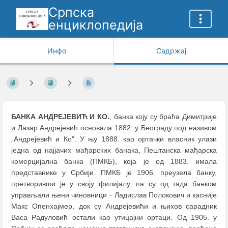
Српска
енциклопедија
Инфо
Садржај
БАНКА АНДРЕЈЕВИЋ И КО.
, банка коју су браћа Димитрије
и Лазар Андрејевић основала 1882. у Београду под називом
„Андрејевић и Ко". У њу 1888. као ортачки власник улази
једна од најјачих мађарских банака, Пештанска мађарска
комерцијална банка (ПМКБ), која је од 1883. имала
представнике у Србији. ПМКБ је 1906. преузела банку,
претворивши је у своју филијалу, па су од тада банком
управљали њени чиновници
Ладислав Полокович и касније
–
Макс Опенхајмер, док су Андрејевићи и њихов сарадник
Васа Радуловић остали као утицајни ортаци. Од 1905. у