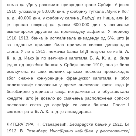
хтела да уђе у различите привредне гране Србије. У јесен
1910. уложила је 50.000 дин. у фабрику туткала „Мунк и Ко."
а. д., 40.000 дин. у фабрику сапуна „Лабуд" из Ниша, али јој
је пропао покушај да уложи 600.000 дин. у оснивање
акционарског друштва за производњу асфалта. У периоду
1910
1913. банка је исплаћивала дивиденду од 6%, што је
–
за тадашње прилике била прилично висока дивидендна
стопа. У лето 1913. немачка банка БТД повукла се из
Б. А.
К.
а. д. Иако је по величини капитала
Б. А. К.
а. д. била
једна од највећих банака у Србији после 1910, она је била
искључена из свих великих српских послова превасходно
због снажне конкуренције француског капитала и због
политизације пословања у време анексионе кризе када је
безобзирно утеривала своја потраживања и обустављала
кредите, што је довело до смањења расположења српског
пословног света да сарађује са овом банком. После I
светског рата
Б. А. К.
а. д. је ликвидирана.
ЛИТЕРАТУРА: Н. Станаревић,
Београдске банке у 1911
, Бг
1912; В. Розенберг,
Инострани капитал у југословенској