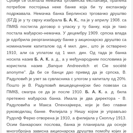
Србији се oсећала немачка трговинска експанзија, праћена
потребом постојања неке банке која би ту експанзију
подржавала. Немачка банка Берлинско трговачко друштво
(БТД) је у ту сврху изабрала
Б. А. К.
, па је у априлу 1908. са
ПМКБ постигла договор о уласку у ту банку, која је тако
постала мађарско-немачка. У децембру 1909. српска влада
је одобрила реорганизацију банке у акционарско друштво са
номиналним капиталом од 4 мил. дин., што је остварено
1910, али са уплатом од 1 мил. дин. Од тада је банка
носила назив
Б. А. К.
а. д., а у међународним пословима је
користила назив „Banque Andreevitch et Cie société
anonyme". Да би се банци дао привид да је српска, В.
Радуловић је узет за сувласника с улогом у капиталу од 20%.
Пошто је В. Радуловић вишедеценијски био повезан са
ПМКБ, сматра се да је после 1910.
Б. А.
К.
а. д. била
претежно мађарска банка. Имала је два директора
В.
–
Радуловића и Макса Опенхајмера, који је био главни
руководилац банке. Филијала у Нишу којом је управљао
Рудолф Ферко отворена је 1910, а филијала у Скопљу 1913.
Осим банкарских послова, банка је планирала да оснује
многобројна зависна акционарска друштва помоћу којих је