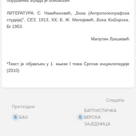
порушених зграда је обновљен.
ЛИТЕРАТУРА: С. Накићеновић, „Бока (Антропогеографска
студија)",
СЕЗ
, 1913, ХХ; Б. Ж. Милојевић,
Бока Которска
,
Бг 1953.
Милутин Љешевић
*Текст је објављен у 1. књизи I тома Српске енциклопедије
(2010)
Enter
section
select
mode
Следећи
Претходни
БАПТИСТИЧКА
БAO
ВЕРСКА
ЗАЈЕДНИЦА