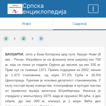
Српска
енциклопедија
Инфо
Садржај
БАОШИЋИ
, село у Боки Которској крај пута Херцег Нови (8
км)
Рисан. Изграђено је на флишној зони широкој око 700
–
м, која се пење уз падине Орјена до висине од око 100 м.
Први пут се помиње 1371. Према подацима из 2002, имало
је 1.473 становника, од којих 57,2% Срба и 26,5%
Црногораца. Туризам је основна делатност становништва. У
селу постоји музеј поморства, етнографије и културе настао
из приватног музеја капетана Штумбергера. Насеље је
страдало у земљотресу 1979, када је срушено 80 кућа, а део
обале, дуг око 300 м, клизнуо је у море. Већи део