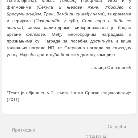
Пантелејевна),
Мисис Толстој
(Грофица). Игра и у
филмовима (
Секула и његове жене
,
Убиство с
предумишљајем
,
Трен
,
Вампири су међу нама
), тв драмама
и серијама (
Позориште у кући
,
Село гори а баба се
чешља
), снима радио-драме, синхронизовала је бројне
цртане филмове. Међу многобројним наградама и
признањима су: Награда за посебна достигнућа и више
годишњих награда НП, те Стеријина награда за епизодну
улогу. Највећа достигнућа бележи у домену комедије.
Јелица Стевановић
*Текст је објављен у 2. књизи I тома Српске енциклопедије
(2011)
Enter
section
select
Следећи
mode
Претходни
БЛАНУША,