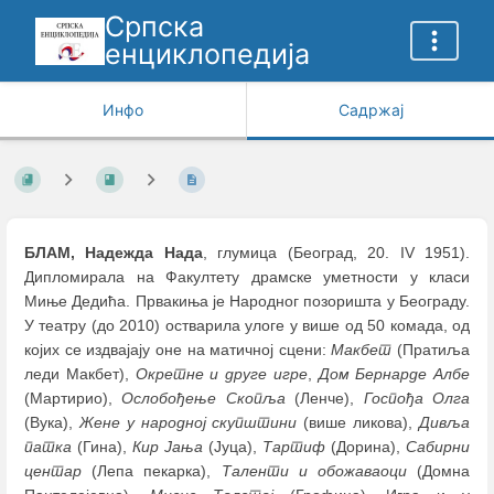
Српска
енциклопедија
Инфо
Садржај
БЛАМ, Надежда Нада
, глумица (Београд, 20. IV 1951).
Дипломирала на Факултету драмске уметности у класи
Миње Дедића. Првакиња је Народног позоришта у Београду.
У театру (до 2010) остварила улоге у више од 50 комада, од
којих се издвајају оне на матичној сцени:
Макбет
(Пратиља
леди Макбет),
Окретне и друге игре
,
Дом Бернарде Албе
(Мартирио),
Ослобођење Скопља
(Ленче),
Госпођа Олга
(Вука),
Жене у народној скупштини
(више ликова),
Дивља
патка
(Гина),
Кир Јања
(Јуца),
Тартиф
(Дорина),
Сабирни
центар
(Лепа пекарка),
Таленти и обожаваоци
(Домна