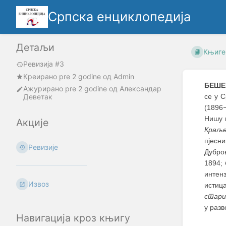
Српска енциклопедија
Детаљи
Књиге
Ревизија #3
Креирано
pre 2 godine
oд
Admin
БЕШЕВ
Ажурирано
pre 2 godine
од
Александар
Деветак
се у С
(1896
Нишу 
Акције
Краље
пјесни
Ревизије
Дубро
1894;
интен
Извоз
истиц
стари
у разв
Навигација кроз књигу