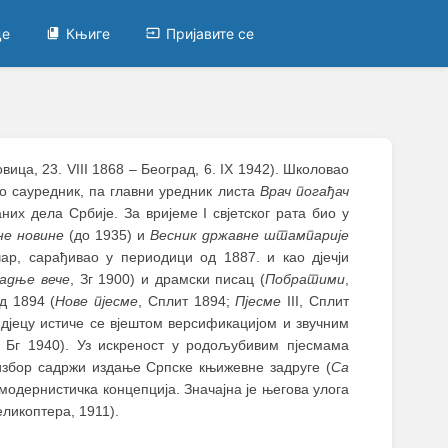
це
Књиге
Пријавите се
ица, 23. VIII 1868 ‒ Београд, 6. IX 1942). Школовао
ао сауредник, па главни уредник листа
Врач погађач
их дела Србије. За вријеме I свјетског рата био у
не новине
(до 1935) и
Весник државне штампарије
ар, сарађивао у периодици од 1887. и као дјечји
адње вече
, Зг 1900) и драмски писац (
Побратими
,
д 1894 (
Нове пјесме
, Сплит 1894;
Пјесме
III, Сплит
а дјецу истиче се вјештом версификацијом и звучним
, Бг 1940). Уз искреност у родољубивим пјесмама
 избор садржи издање Српске књижевне задруге (
Са
 модернистичка концепција. Значајна је његова улога
еликоптера, 1911).