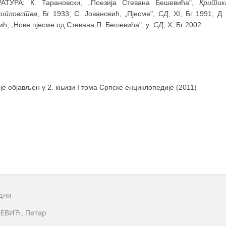
АТУРА: К. Тарановски, „Поезија Стевана Бешевића",
Критик
хопловства
, Бг 1933; С. Јовановић, „Пјесме",
СД
, XI, Бг 1991; Д
ћ, „Нове пјесме од Стевана П. Бешевића", у:
СД
, X, Бг 2002.
 је објављен у 2. књизи I тома Српске енциклопедије (2011)
дни
ЕВИЋ, Петар