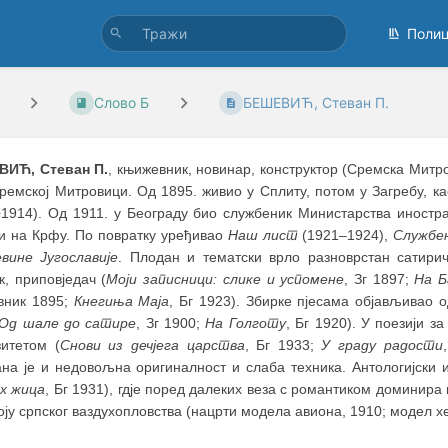
Поли
Слово Б
БЕШЕВИЋ, Стеван П.
ИЋ, Стеван П.
, књижевник, новинар, конструктор (Сремска Митров
ремској Митровици. Од 1895. живио у Сплиту, потом у Загребу, к
1914). Од 1911. у Београду био службеник Министарства иностран
–
и на Крфу. По повратку уређивао
Наш лист
(1921‒1924),
Службе
вине Југославије
. Плодан и тематски врло разноврстан сатирич
к, приповједач (
Моји записници: слике и успомене
, Зг 1897;
На Б
вник 1895;
Кнегиња Маја
, Бг 1923). Збирке пјесама објављивао о
Од шале до сатире
, Зг 1900;
На Голготу
, Бг 1920). У поезији з
зитетом (
Снови из дечјега царства
, Бг 1933;
У граду радости
ана је и недовољна оригиналност и слаба техника. Антологијски
х жица
, Бг 1931), гдје поред далеких веза с романтиком доминира
оју српског ваздухопловства (нацрти модела авиона, 1910; модел х