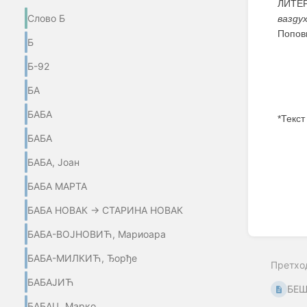
ЛИТЕР
Слово Б
вазду
Попови
Б
Б-92
БА
БАБА
*Текст
БАБА
Enter
section
БАБА, Јоан
select
mode
БАБА МАРТА
БАБА НОВАК → СТАРИНА НОВАК
БАБА-ВОЈНОВИЋ, Мариоара
БАБА-МИЛКИЋ, Ђорђе
Претхо
БАБАЈИЋ
БЕШ
БАБАЦ, Марко