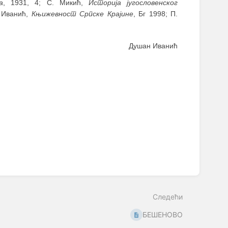
а
, 1931, 4; С. Микић,
Историја југословенског
. Иванић,
Књижевност Српске Крајине
, Бг 1998; П.
Душан Иванић
Следећи
БЕШЕНОВО