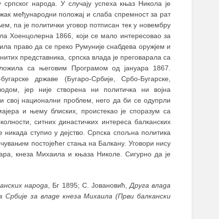
српског народа. У случају успеха књаз Никола је
ежак међународни положај и слаба спремност за рат
ем, па је политички уговор потписан тек у новембру
рла Хоенцолерна 1866, који се мало интересовао за
била право да се преко Румуније снабдева оружјем и
нитих представника, српска влада је преговарала са
сложила са његовим Програмом од јануара 1867.
угарске државе (Бугаро-Србије, Србо-Бугарске,
лодом, јер није створена ни политичка ни војна
ли свој национални проблем, него да би се одупрли
ајера и њему блиских, проистекао је споразум са
олности, ситних династичких интереса балканских
е никада ступио у дејство. Српска спољна политика
очувањем постојећег стањa на Балкану. Уговори нису
гара, кнеза Михаила и књаза Николе. Сигурно да је
канских народа
, Бг 1895; С. Јовановић,
Друга влада
 Србије за владе кнеза Михаила (Први балкански