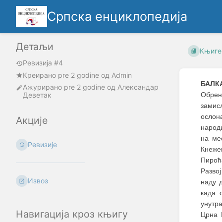
Српска енциклопедија
Детаљи
Књиге
Ревизија #4
Креирано
pre 2 godine
oд
Admin
БАЛК
Ажурирано
pre 2 godine
од
Александар
Деветак
Обрен
замис
ослон
Акције
народ
на ме
Ревизије
Кнеже
Пироћ
Развој
Извоз
наду д
када 
унутр
Навигација кроз књигу
Црна 