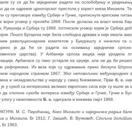
зале су се да ће заједнички радити на ослобођењу и уједињењу 
ао да се одрекне црногорског престола у корист кнеза Михаила. Т
и су преговоре између Србије и Грчке, притиснуте критским питањ
 а војни уговор у пролеће 1868. После доласка на власт кнеза Ка
, Румунија и Србија су 1868. потписале уговор којим је Србија до
јом. Пошто Бугарска није била слободна држава и није имала зако
ским револуционарним комитетом у Букурешту и начелно се 
орено је да ће се радити на оснивању заједничке српско-б
ловенског царства). У Албанији српска акција није уродила п
изација. Арбанаси су лако устајали на оружје, али не да би реши
им реформама. Из веза које су одржаване преко бискупа Штросм
ском народном странком 1867. Због неповољних међународних ок
вина и незадовољства у народу у самој Кнежевини, Први
б. с.
ниј
је у сукоб са интересима великих европских сила које су ишле за 
и да отклоне сукобе интереса између Србије и Грчке, Грчке и Бу
 улогу у неактивности
Б. с.
одиграла и кнежева смрт 1868.
АТУРА: М. С. Пироћанац,
Кнез Михаило и заједничка радња бал
а и Михаила
, Бг 1912; Г. Јакшић, В. Вучковић,
Спољна политика
, Бг 1963.