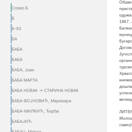
Обаве
Слово Б
прист
одужил
Б
1867,
Балкан
Б-92
муници
БА
Бугар
Догов
БАБА
Југос
БАБА
орган
турск
БАБА, Јоан
Хрват
БАБА МАРТА
кнеже
дошла 
БАБА НОВАК → СТАРИНА НОВАК
успел
велику
БАБА-ВОЈНОВИЋ, Мариоара
БАБА-МИЛКИЋ, Ђорђе
ЛИТЕР
Милош
БАБАЈИЋ
савез)
БАБАЦ, Марко