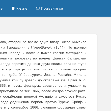
це
Књиге
Пријавите се
жава, створен за време друге владе кнеза Михаила
Илија Гарашанин у
Начертанију
(1844)
.
По његовој
нских народа и постане њихов главни материјални
олитику засновану на начелу „Балкан балканским
арода спречити да нека друга велика сила не ступи
 концепција је постала спољнополитички програм
а тог доба. У брошурама Јована Ристића, Милана
умима који су довели до склапања тзв. Првог
б. с
.
 1866. и пруско-француске заоштрености, уливали су
приступило се тек 1866, после аустро-пруског рата,
и ослабљени положај Аустрије и заузетост Русије
боде уједињеном борбом против Турске. Србија и
ге и у септембру 1866. склопиле формалан савез.