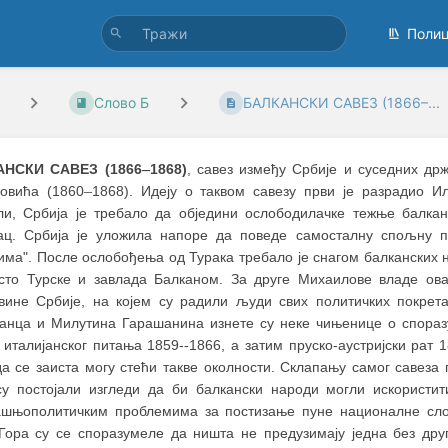
Поли
Слово Б
БАЛКАНСКИ САВЕЗ (1866–...
–
АНСКИ САВЕЗ (1866
1868)
, савез између Србије и суседних др
–
овића (1860
1868). Идеју о таквом савезу први је разрадио 
ли, Србија је требало да обједини ослободилачке тежње балка
ац. Србија је уложила напоре да поведе самосталну спољну п
има". После ослобођења од Турака требало је снагом балканских н
сто Турске и завлада Балканом. За друге Михаилове владе ова
вине Србије, на којем су радили људи свих политичких покрет
анца и Милутина Гарашанина изнете су неке чињенице о спораз
 италијанског питања 1859--1866, а затим пруско-аустријски рат
а се заиста могу стећи такве околности. Склапању самог савеза 
су постојали изгледи да би балкански народи могли искористит
ашњополитичким проблемима за постизање пуне националне сло
Гора су се споразумеле да ништа не предузимају једна без дру