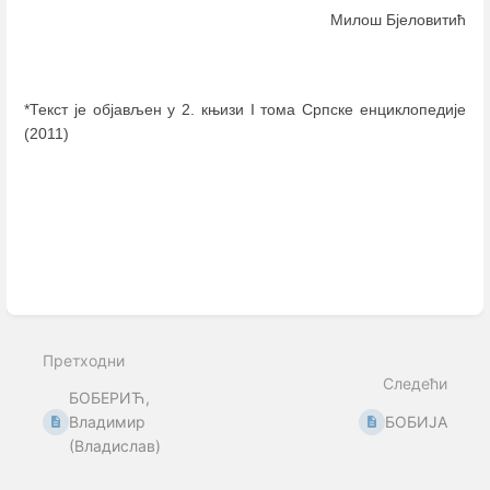
Милош Бјеловитић
*Текст је објављен у 2. књизи I тома Српске енциклопедије
(2011)
Enter
section
select
mode
Претходни
Следећи
БОБЕРИЋ,
Владимир
БОБИЈА
(Владислав)