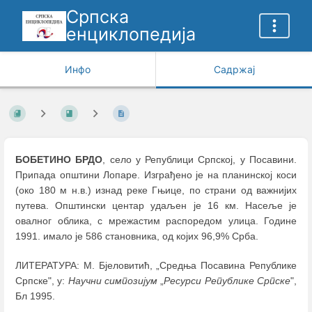
Српска
енциклопедија
Инфо
Садржај
БОБЕТИНО БРДО
, село у Републици Српској, у Посавини.
Припада општини Лопаре. Изграђено је на планинској коси
(око 180 м н.в.) изнад реке Гњице, по страни од важнијих
путева. Општински центар удаљен је 16 км. Насеље је
овалног облика, с мрежастим распоредом улица. Године
1991. имало је 586 становника, од којих 96,9% Срба.
ЛИТЕРАТУРА: М. Бјеловитић, „Средња Посавина Републике
Српске", у:
Научни симпозијум
„
Ресурси Републике Српске
",
Бл 1995.