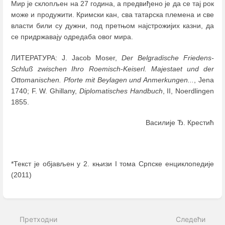
Мир је склопљен на 27 година, а предвиђено је да се тај рок
може и продужити. Кримски кан, сва татарска племена и све
власти били су дужни, под претњом најстрожијих казни, да
се придржавају одредаба овог мира.
ЛИТЕРАТУРА: J. Jacob Moser,
Der Belgradische Friedens-
Schluß zwischen Ihro Roemisch-Keiserl. Majestaet und der
Ottomanischen. Pforte mit Beylagen und Anmerkungen...
, Jena
1740; F. W. Ghillany,
Diplomatisches Handbuch
, II, Noerdlingen
1855.
Василије Ђ. Крестић
*Текст је објављен у 2. књизи I тома Српске енциклопедије
(2011)
Enter
section
select
Претходни
Следећи
mode