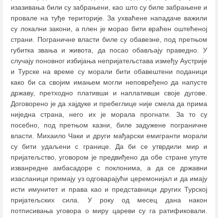
изазивања били су забрањени, као што су биле забрањене и
провале на туђе територије. За ухваћене нападаче важили
су локални закони, а плен је морао бити враћен оштећеној
страни. Пограничне власти биле су обавезне, под претњом
губитка звања и живота, да посао обављају праведно. У
случају поновног избијања непријатељстава између Аустрије
и Турске на време су морали бити обавештени поданици
како би са својим имањем могли неповређено да напусте
државу, претходно плативши и наплативши своје дугове.
Договорено је да хајдуке и пребеглице није смела да прима
ниједна страна, него их је морала прогнати. За то су
посебно, под претњом казни, биле задужене пограничне
власти. Михаило Чаки и други мађарски емигранти морали
су бити удаљени с границе. Да би се утврдили мир и
пријатељство, уговором је предвиђено да обе стране упуте
изванредне амбасадоре с поклонима, а да се државни
изасланици примају уз одговарајући церемонијал и да имају
исти имунитет и права као и представници других Турској
пријатељских сила. У року од месец дана након
потписивања уговора о миру цареви су га ратификовали.