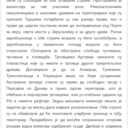
били су слободни за обе уговорне стране. Проглашена је
амнестија за све учеснике рата. Римокатоличким
свештеницима и њиховим црквама на територијама које су
припале Турцима потврђена су сва ранија права, као и
право да царски посланик може да интервенише код Порте
за веру, света места у Јерусалиму и за друге цркве. Ратни
заробљеници с обе стране морали су бити ослобођени, а
заробљеници у приватном поседу морали су бити
откупљени. Осигурана је обострана слобода путовања,
трговине и пловидбе. Трговцима Аустрије признате су
повластице које су имали и трговци других пријатељских
држава. Договорено је да се Алжирци, Тунижани,
Триполитанци и Улцињани више не баве гусарењем.
Аустријски трговци стекли су право да слободно тргују с
Персијом по Дунаву и преко турске територије, што је
обећано и персијским трговцима, али уз плаћање царине од
5% и намета рефтије. Једна мешовита комисија имала је
задатак да за месец дана изврши разграничење. Обе стране
су се обавезале да ће поштовати утврђене границе и туђу
територију. Предвиђено је да могуће пограничне спорове
решава једна комисија одабраних људи. Двобоји и узајамна