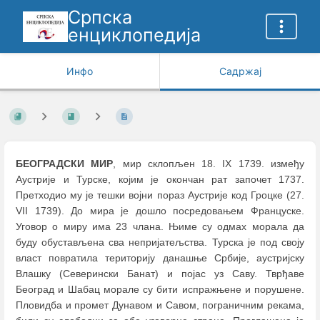
Српска
енциклопедија
Инфо
Садржај
БЕОГРАДСКИ МИР
, мир склопљен 18. IX 1739. између
Аустрије и Турске, којим је окончан рат започет 1737.
Претходио му је тешки војни пораз Аустрије код Гроцке (27.
VII 1739). До мира је дошло посредовањем Француске.
Уговор о миру има 23 члана. Њиме су одмах морала да
буду обустављена сва непријатељства. Турска је под своју
власт повратила територију данашње Србије, аустријску
Влашку (Северински Банат) и појас уз Саву. Тврђаве
Београд и Шабац морале су бити испражњене и порушене.
Пловидба и промет Дунавом и Савом, пограничним рекама,