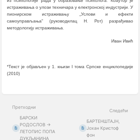
из психологијe рада у образовање психолога. Коаутор је
истраживања о улози техничара у електронској индустрији. У
пионирском истраживању „Услови и ефекти
самоуправљања" (руководилац Н. Рот) разрађивао
методологију истраживања.
Иван Ивић
*Текст је објављен у 1. књизи I тома Српске енциклопедије
(2010)
Enter
section
select
mode
Претходни
Следећи
БАРСКИ
БАРТЕНШТАЈН,
РОДОСЛОВ →
Јохан Кристоф
ЛЕТОПИС ПОПА
фон
ДУКЉАНИНА