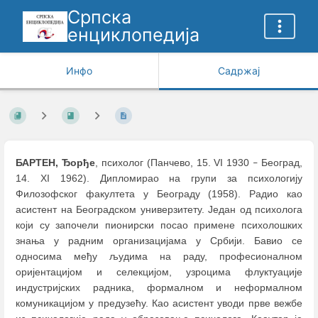
Српска
енциклопедија
Инфо
Садржај
БАРТЕН, Ђорђе
, психолог (Панчево, 15. VI 1930
Београд,
–
14. XI 1962). Дипломирао на групи за психологију
Филозофског факултета у Београду (1958). Радио као
асистент на Београдском универзитету. Један од психолога
који су започели пионирски посао примене психолошких
знања у радним организацијама у Србији. Бавио се
односима међу људима на раду, професионалном
оријентацијом и селекцијом, узроцима флуктуације
индустријских радника, формалном и неформалном
комуникацијом у предузећу. Као асистент уводи прве вежбе