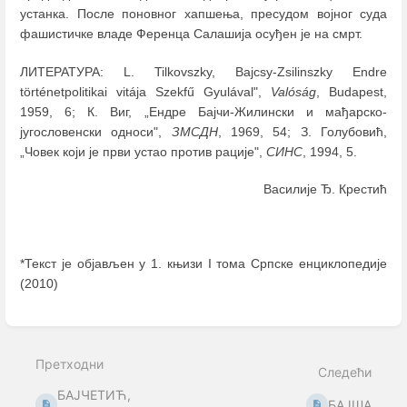
устанка. После поновног хапшења, пресудом војног суда
фашистичке владе Ференца Салашија осуђен је на смрт.
ЛИТЕРАТУРА: L. Tilkovszky, Bajcsy-Zsilinszky Endre
történetpolitikai vitája Szekfű Gyulával",
Valóság
, Budapest,
1959, 6; К. Виг, „Ендре Бајчи-Жилински и мађарско-
југословенски односи",
ЗМСДН
, 1969, 54; З. Голубовић,
„Човек који је први устао против рације",
СИНС
, 1994, 5.
Василије Ђ. Крестић
*Текст је објављен у 1. књизи I тома Српске енциклопедије
(2010)
Enter
section
select
Претходни
mode
Следећи
БАЈЧЕТИЋ,
БАЈША