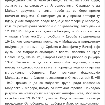
предводника био
Б
. Иако је следио великомађарске идеје,
залагао се за сарадњу са Југословенима. Сматрао је да
Мађари, удружени с њима, треба да се боре против
немачког нацизма. С намером да и у пракси оствари ту
идеју, у име мађарске владе водио је преговоре у Београду,
који су резултирали уговором о пријатељству, закљученим
12. XII 1940. Идеје о сарадњи са Београдом образложио је и
у књизи
Наше место и судбина у Европи
(Будимпешта
1941). Као опозициони посланик у Мађарском парламенту
осуђивао је погроме над Србима и Јеврејима у Бачкој, које
су чиниле мађарске окупационе власти, посебно рацију у
Новом Саду, Шајкашкој, Старом Бечеју и Србобрану јануара
1942. Захтевао је да се крвопролића зауставе, кривци
позову на одговорност и казне, а породице недужних жртава
материјално обештете. Као противник фашизације
Мађарске и њене блиске повезаности с Хитлером, већ 5. VIII
1942. тражио је да се мађарске трупе, ради спасавања
Мађарске и Мађара, повуку са Источног фронта. Припадао
је групи најистакнутијих мађарских антифашиста, због чега
га је Гестапо 19. IV 1944. ухапсио. Када је пуштен, постао је
председник Ослободилачког одбора мађарског националног