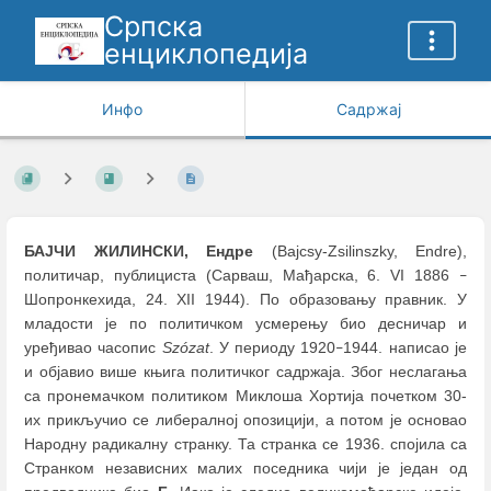
Српска
енциклопедија
Инфо
Садржај
БАЈЧИ ЖИЛИНСКИ, Ендре
(Bajcsy-Zsilinszky, Endre),
политичар, публициста (Сарваш, Мађарска, 6. VI 1886
–
Шопронкехида, 24. XII 1944). По образовању правник. У
младости је по политичком усмерењу био десничар и
уређивао часопис
Szózat
. У периоду 1920
1944. написао је
–
и објавио више књига политичког садржаја. Због неслагања
са пронемачком политиком Миклоша Хортија почетком 30-
их прикључио се либералној опозицији, а потом је основао
Народну радикалну странку. Та странка се 1936. спојила са
Странком независних малих поседника чији је један од