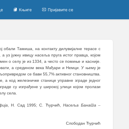
це
Књиге
Пријавите се
ој обали Тамиша, на контакту дилувијалне терасе с
 а уз јужну ивицу насеља пруга истог правца, којом
ен о селу је из 1334, а често се помиње и касније.
Хрвати, а средином века Мађари и Немци. У њему је
ољопривредом се бави 55,7% активног становништва.
, а код железничке станице управне зграде једног
зграде су изграђене у широкој улици којом пролази
елу села.
фија
, Н. Сад 1995; С. Ћурчић,
Насеља Баната
–
Слободан Ћурчић