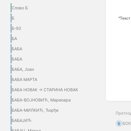
Слово Б
Б
*Текст
Б-92
Enter
section
БА
select
mode
БАБА
БАБА
БАБА, Јоан
БАБА МАРТА
БАБА НОВАК → СТАРИНА НОВАК
БАБА-ВОЈНОВИЋ, Мариоара
БАБА-МИЛКИЋ, Ђорђе
Претхо
БАБАЈИЋ
БОК
БАБАЦ, Марко