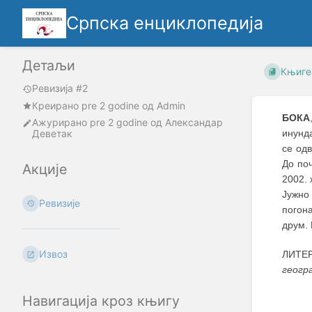
Српска енциклопедија
Детаљи
Књиге
Ревизија #2
Креирано
pre 2 godine
oд
Admin
БОКА
Ажурирано
pre 2 godine
од
Александар
Деветак
инунд
се одв
До по
Акције
2002.
Јужно
Ревизије
погон
друм. 
Извоз
ЛИТЕР
геогр
Навигација кроз књигу