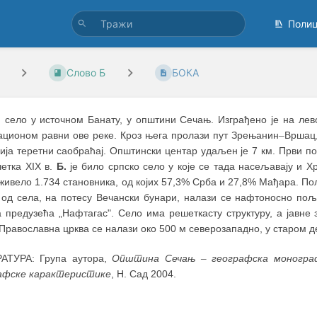
Поли
Слово Б
БОКА
, село у источном Банату, у општини Сечањ. Изграђено је на лев
ационом равни ове реке. Кроз њега пролази пут Зрењанин
–
Вршац,
ија теретни саобраћај. Општински центар удаљен је 7 км. Први пом
четка XIX в.
Б.
је било српско село у које се тада насељавају и 
 живело 1.734 становника, од којих 57,3% Срба и 27,8% Мађара. П
 од села, на потесу Вечански бунари, налази се нафтоносно поље
а предузећа „Нафтагас". Село има решеткасту структуру, а јавне 
Православна црква се налази око 500 м северозападно, у старом д
АТУРА: Група аутора,
Општина Сечањ
–
географска моногра
афске карактеристике
, Н. Сад 2004.