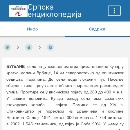
Српска
енциклопедија
Инфо
Садржај
БУЉАНЕ
, село на југозападним огранцима планине Кучај, у
краткој долини Врбице, 14 км североисточно од општинског
седишта Параћина. До села води локални пут. Насеље
збијеног типа, троугластог облика с мрежастим распоредом
улица. Простире се у висинском појасу од 280 до 400 м н.в.
У вишим деловима Кучаја изнад села има сезонских
сточарских колиба
–
појата. Помиње се од XIV в.
Становништво је пореклом из Браничева и околине
Неготина. Село је 1921. имало 300 домова са 1.744 житеља,
а 2002. 1.545 становника, од којих је Срба 99%. У њему су