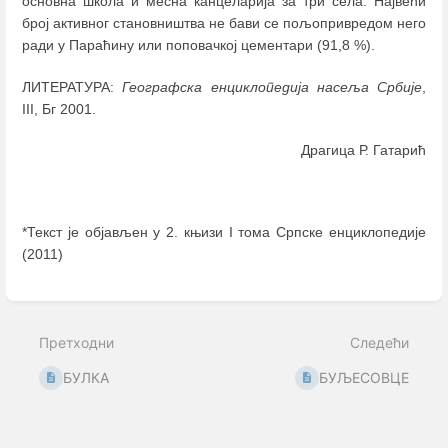
основна школа и месна канцеларија за три села. Највећи
број активног становништва не бави се пољопривредом него
ради у Параћину или поповачкој цементари (91,8 %).
ЛИТЕРАТУРА:
Географска енциклопедија насеља Србије
,
III, Бг 2001.
Драгица Р. Гатарић
*Текст је објављен у 2. књизи I тома Српске енциклопедије
(2011)
Enter
section
select
Претходни
Следећи
mode
БУЛКА
БУЉЕСОВЦЕ