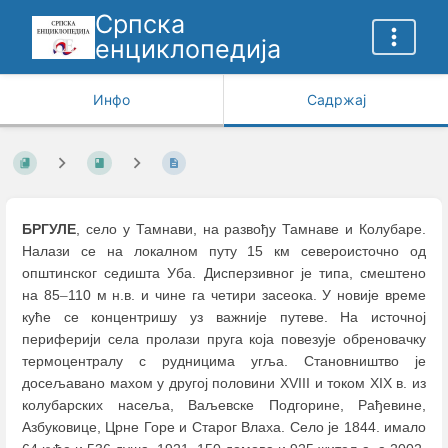
Српска
енциклопедија
Инфо
Садржај
БРГУЛЕ
, село у Тамнави, на развођу Тамнаве и Колубаре.
Налази се на локалном путу 15 км североисточно од
општинског седишта Уба. Дисперзивног је типа, смештено
на 85
–
110 м н.в. и чине га четири засеока. У новије време
куће се концентришу уз важније путеве. На источној
периферији села пролази пруга која повезује обреновачку
термоцентралу с рудницима угља. Становништво је
досељавано махом у другој половини XVIII и током XIX в. из
колубарских насеља, Ваљевске Подгорине, Рађевине,
Азбуковице, Црне Горе и Старог Влаха. Село је 1844. имало