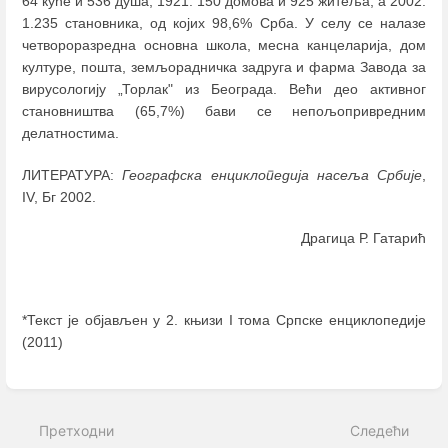
64 кућe и 536 душa, 1921. 150 домова и 925 житеља, а 2002.
1.235 становника, од којих 98,6% Срба. У селу се налазе
четвороразредна основна школа, месна канцеларија, дом
културе, пошта, земљорадничка задруга и фарма Завода за
вирусологију „Торлак" из Београда. Већи део активног
становништва (65,7%) бави се непољопривредним
делатностима.
ЛИТЕРАТУРА:
Географска енциклопедија насеља Србије
,
IV, Бг 2002.
Драгица Р. Гатарић
*Текст је објављен у 2. књизи I тома Српске енциклопедије
(2011)
Enter
section
select
Претходни
Следећи
mode