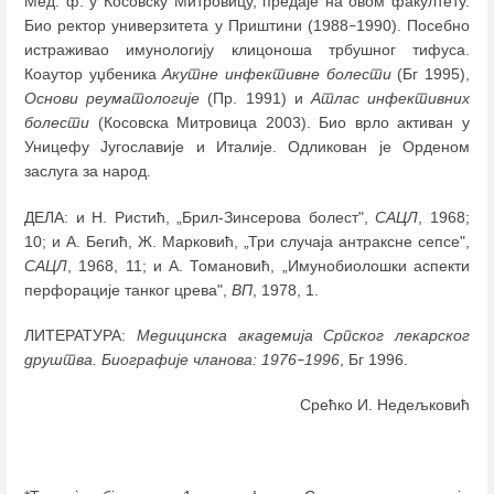
Мед. ф. у Косовску Митровицу, предаје на овом факултету.
Био ректор универзитета у Приштини (1988
1990). Посебно
–
истраживао имунологију клицоноша трбушног тифуса.
Коаутор уџбеника
Акутне инфективне болести
(Бг 1995),
Основи реуматологије
(Пр. 1991) и
Атлас инфективних
болести
(Косовска Митровица 2003). Био врло активан у
Уницефу Југославије и Италије. Одликован је Орденом
заслуга за народ.
ДЕЛА: и Н. Ристић, „Брил-Зинсерова болест",
САЦЛ
, 1968;
10; и А. Бегић, Ж. Марковић, „Три случаја антраксне сепсе",
САЦЛ
, 1968, 11; и А. Томановић, „Имунобиолошки аспекти
перфорације танког црева",
ВП
, 1978, 1.
ЛИТЕРАТУРА:
Медицинска академија Српског лекарског
друштва. Биографије чланова:
1976
1996
, Бг 1996.
–
Срећко И. Недељковић