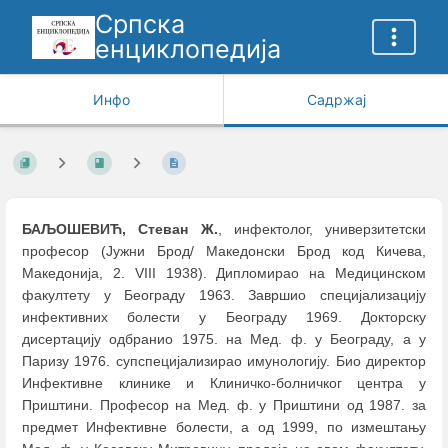
Српска
енциклопедија
Инфо
Садржај
БАЉОШЕВИЋ, Стеван Ж.
, инфектолог, универзитетски
професор (Јужни Брод/ Македонски Брод код Кичева,
Македонија, 2. VIII 1938). Дипломирао на Медицинском
факултету у Београду 1963. Завршио специјализацију
инфективних болести у Београду 1969. Докторску
дисертацију одбранио 1975. на Мед. ф. у Београду, а у
Паризу 1976. супспецијализирао имунологију. Био директор
Инфективне клинике и Клиничко-болничког центра у
Приштини. Професор на Мед. ф. у Приштини од 1987. за
предмет Инфективне болести, а од 1999, по измештању