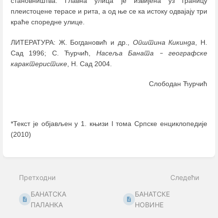
становништва. Главна улица је извијена уз границу
плеистоцене терасе и рита, а од ње се ка истоку одвајају три
краће споредне улице.
ЛИТЕРАТУРА: Ж. Богдановић и др.,
Општина Кикинда
, Н.
Сад 1996; С. Ћурчић,
Насеља Баната
географске
–
карактеристике
, Н. Сад 2004.
Слободан Ћурчић
*Текст је објављен у 1. књизи I тома Српске енциклопедије
(2010)
Enter
section
select
Претходни
Следећи
mode
БАНАТСКА
БАНАТСКЕ
ПАЛАНКА
НОВИНЕ