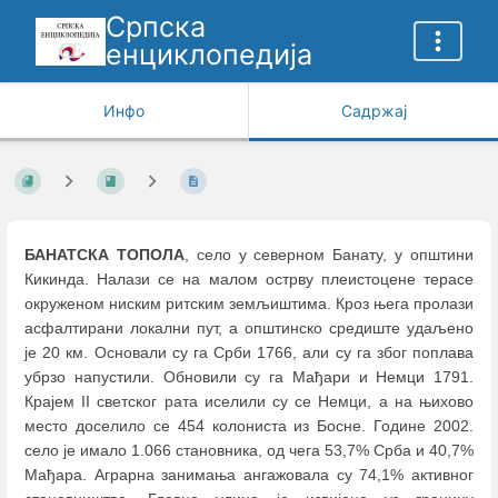
Српска
енциклопедија
Инфо
Садржај
БАНАТСКА ТОПОЛА
, село у северном Банату, у општини
Кикинда. Налази се на малом острву плеистоцене терасе
окруженом ниским ритским земљиштима. Кроз њега пролази
асфалтирани локални пут, а општинско средиште удаљено
је 20 км. Основали су га Срби 1766, али су га због поплава
убрзо напустили. Обновили су га Мађари и Немци 1791.
Крајем II светског рата иселили су се Немци, а на њихово
место доселило се 454 колониста из Босне. Године 2002.
село је имало 1.066 становника, од чега 53,7% Срба и 40,7%
Мађара. Аграрна занимања ангажовала су 74,1% активног