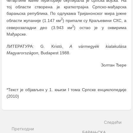
четвртине њене територије окупирала је српска војска. На
тој области створена је краткотрајна Српско-мађарска
барањска република. По одлукама Тријанонског мира јужне
2
области жупаније (1.147 км
) припале су Краљевини СХС, а
2
северозападни део (3.943 км
) остао је у оквирима
Мађарске.
ЛИТЕРАТУРА: G. Kristó,
A vármegyék kialakulása
Magyarországon,
Budapest 1988.
Золтан Ђере
*Текст је објављен у 1. књизи I тома Српске енциклопедије
(2010)
Enter
section
select
Следећи
mode
Претходни
БАРАЊСКА