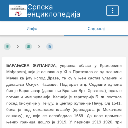
Српска
енциклопедија
Инфо
Садржај
БАРАЊСКА ЖУПАНИЈА
, управна област у Краљевини
Мађарској, која је основана у XI в. Протезала се од планине
Мечек ка југу испод Драве, те су у њен састав улазили и
данашњи Осијек, Нашице, Подгорач итд. Седиште жупана
био је Барањавар (данашњи Брањин Врх, Хрватска), одакле
потиче и име жупаније. Касније je територија
Б. ж.
постала
посед бискупије у Печују, а центар жупаније Печуј. Од 1541.
била је под османском влашћу (припадала је Мохачком
санџаку), од које се ослободила 1689. До нове промене
њених граница дошло је 1919. У периоду 1919
1920. три
–