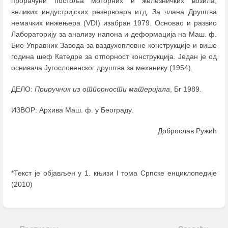
прорачуни постоља моторних и железничких возила,
великих индустријских резервоара итд. За члана Друштва
немачких инжењера (VDI) изабран 1979. Основао и развио
Лабораторију за анализу напона и деформација на Маш. ф.
Био Управник Завода за ваздухопловне конструкције и више
година шеф Катедре за отпорност конструкција. Један је од
оснивача Југословенског друштва за механику (1954).
ДЕЛО:
Приручник из отпорности материјала
, Бг 1989.
ИЗВОР: Архива Маш. ф. у Београду.
Доброслав Ружић
*Текст је објављен у 1. књизи I тома Српске енциклопедије
(2010)
Enter
section
select