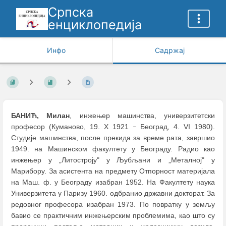
Српска
енциклопедија
Инфо
Садржај
БАНИЋ, Милан
, инжењер машинства, универзитетски
професор (Куманово, 19. X 1921
Београд, 4. VI 1980).
–
Студије машинства, после прекида за време рата, завршио
1949. на Машинском факултету у Београду. Радио као
инжењер у „Литостроју" у Љубљани и „Металној" у
Марибору. За асистента на предмету Отпорност материјала
на Маш. ф. у Београду изабран 1952. На Факултету наука
Универзитета у Паризу 1960. одбранио државни докторат. За
редовног професора изабран 1973. По повратку у земљу
бавио се практичним инжењерским проблемима, као што су