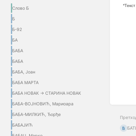
*Текст
Слово Б
Enter
Б
section
select
Б-92
mode
БА
БАБА
БАБА
БАБА, Јоан
БАБА МАРТА
БАБА НОВАК → СТАРИНА НОВАК
БАБА-ВОЈНОВИЋ, Мариоара
БАБА-МИЛКИЋ, Ђорђе
Претхо
БАБАЈИЋ
БА
БАБАЦ, Марко