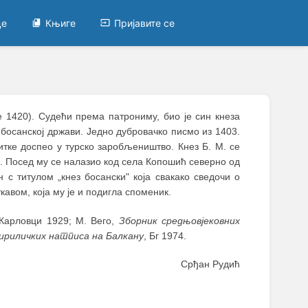
це
Књиге
Пријавите се
 1420). Судећи према патрониму, био је син кнеза
 босанској држави. Једно дубровачко писмо из 1403.
битке доспео у турско заробљеништво. Кнез Б. М. се
. Посед му се налазио код села Копошић северно од
н с титулом „кнез босански" која свакако сведочи о
укавом, која му је и подигла споменик.
Карловци 1929; М. Вего,
Зборник средњовјековних
ириличких натписа на Балкану
, Бг 1974.
Срђан Рудић