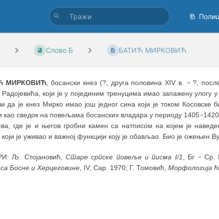
Поли
Слово Б
БАТИЋ МИРКОВИЋ
Ћ МИРКОВИЋ
, босански кнез (?, друга половина XIV в.
?, после
–
Радојевића, који је у појединим тренуцима имао запажену улогу у
и да је кнез Мирко имао још једног сина који је током Косовске 
и као сведок на повељама босанских владара у периоду 1405
1420
–
ва, где је и његов гробни камен са натписом на којем је наведе
 који је уживао и важној функцији коју је обављао. Био је ожењен В
И: Љ. Стојановић,
Старе српске повеље и писма I/1
, Бг
Ср. 
–
са Босне и Херцеговине
, IV, Сар. 1970; Г. Томовић,
Морфологија ћ