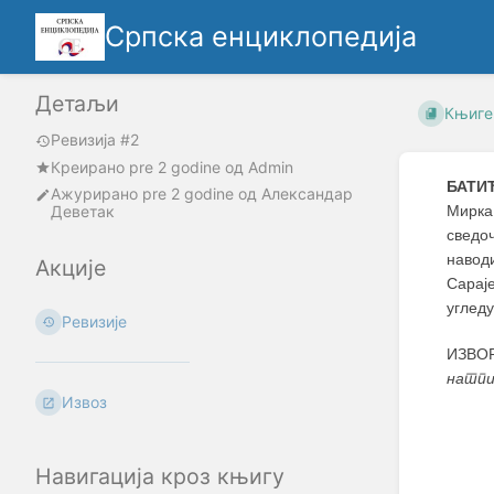
Српска енциклопедија
Детаљи
Књиге
Ревизија #2
Креирано
pre 2 godine
oд
Admin
БАТИ
Ажурирано
pre 2 godine
од
Александар
Деветак
Мирка 
сведоч
навод
Акције
Сараје
угледу
Ревизије
ИЗВОР
натпи
Извоз
Навигација кроз књигу