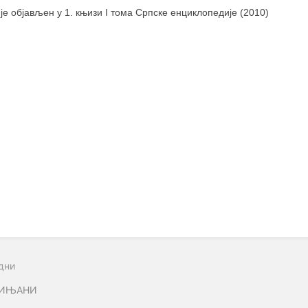
 је објављен у 1. књизи I тома Српске енциклопедије (2010)
дни
ТИЊАНИ