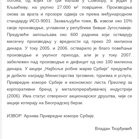
погона, од којих се три налазе у Сомбору, а један у
Кљаићеву, на укупно 27.000 м² површине. Производња
окова за врата и прозоре одвија се према међународном
стандарду ИСО-9001. Захваљујући томе,
Б.
извози око 10%
своје производње, углавном у републике бивше Југославије.
Предузеће запошљава око 600 радника који остварују
месечну производњу у вредности од преко 20 милиона
динара. У току 2005. и 2006. остварило је благо повећање
производње и укупног прихода, али је у току 2007.
забележен пад производње и дефицит од око 100 милиона
динара. У акцији „Најбоље робне марке Србије" предузеће
је добило награду Министарства трговине, туризма и услуга,
Привредне коморе Србије и економског листа
Преглед
за
корпоративни бренд у металопрерађивачкој индустрији
(2006). Има статус отвореног акционарског друштва, чије се
акције котирају на Београдској берзи.
ИЗВОР: Архива Привредне коморе Србије.
Владан Ђорђевић