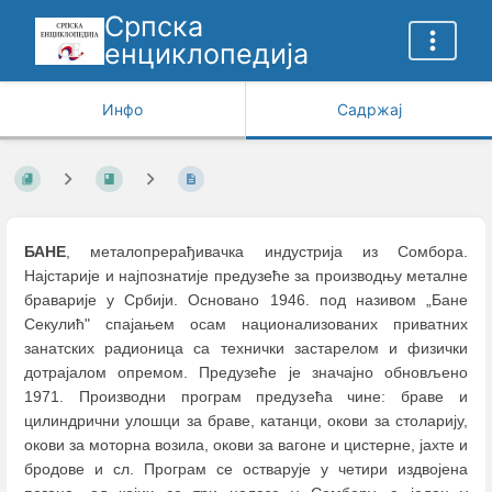
Српска
енциклопедија
Инфо
Садржај
БАНЕ
, металопрерађивачка индустрија из Сомбора.
Најстарије и најпознатије предузеће за производњу металне
браварије у Србији. Основано 1946. под називом „Бане
Секулић" спајањем осам национализованих приватних
занатских радионица са технички застарелом и физички
дотрајалом опремом. Предузеће је значајно обновљено
1971. Производни програм предузећа чине: браве и
цилиндрични улошци за браве, катанци, окови за столарију,
окови за моторна возила, окови за вагоне и цистерне, јахте и
бродове и сл. Програм се остварује у четири издвојена