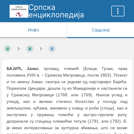
Српска
енциклопедија
Инфо
Садржај
БАЈИЋ, Јанко
, трговац, племић (Блаце, Грчка, прва
половина XVIII в.
Сремска Митровица, после 1802). Познат
–
и по имену Јован, сматра се једним од најстаријих Бајића.
Пореклом Цинцари, дошли су из Македоније и настанили се
у Сремској Митровици (1768. или 1769). Њихов углед и
утицај, као и велико стечено богатство у поседу над
земљиштем, кућама, имовини у новцу и роби (стоци), као и
заслугама у пружању помоћи у аустро-турском рату,
допринели су стицању племићке титуле (1791. или 1792). Б.
је имао интересовање за културна збивања, што се може