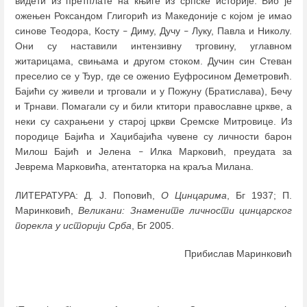
видети из претплате на књиге из српске историје. Био је
ожењен Роксандом Глигорић из Македоније с којом је имао
синове Теодора, Косту
Диму, Дучу
Луку, Павла и Николу.
–
–
Они су наставили интензивну трговину, углавном
житарицама, свињама и другом стоком. Дучин син Стеван
преселио се у Ђур, где се оженио Еуфросином Деметровић.
Бајићи су живели и трговали и у Пожуну (Братислава), Бечу
и Трнави. Помагали су и били ктитори православне цркве, а
неки су сахрањени у старој цркви Сремске Митровице. Из
породице Бајића и Хаџибајића чувене су личности барон
Милош Бајић и Јелена
Илка Марковић, преудата за
–
Јеврема Марковића, атентаторка на краља Милана.
ЛИТЕРАТУРА: Д. Ј. Поповић,
О Цинцарима
, Бг 1937; П.
Маринковић,
Великани: Знамените личности цинцарског
порекла у историји Срба
, Бг 2005.
Прибислав Маринковић