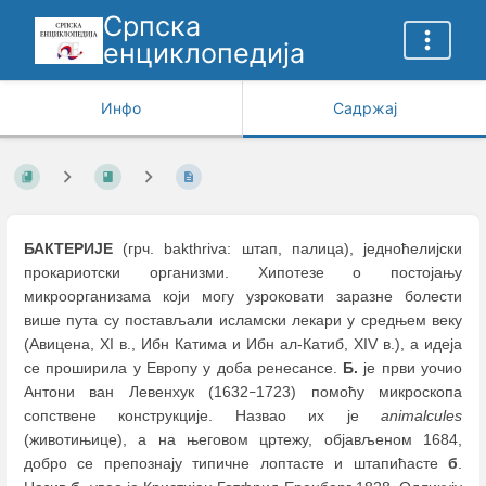
Српска
енциклопедија
Инфо
Садржај
БАКТЕРИЈЕ
(грч. bakthriva: штап, палица), једноћелијски
прокариотски организми. Хипотезе о постојању
микроорганизама који могу узроковати заразне болести
више пута су постављали исламски лекари у средњем веку
(Авицена, XI в., Ибн Катима и Ибн ал-Катиб, XIV в.), а идеја
се проширила у Европу у доба ренесансе.
Б.
је први уочио
Антони ван Левенхук (1632
1723) помоћу микроскопа
–
сопствене конструкције. Назвао их је
animalcules
(животињице), а на његовом цртежу, објављеном 1684,
добро се препознају типичне лоптасте и штапићасте
б
.