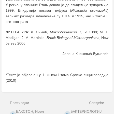
У региону планине Ртањ дошло је до епидемије туларемије
1999. Епидемије пегавог тифуса (
Rickettsia prowazekii
)
великих размера забележене су 1914. и 1915, као и током II
светског рата.
ЛИТЕРАТУРА: Д. Симић,
Микробиологија I
, Бг 1988; M. T.
Madigan, J. M. Martinko,
Brock Biology of Microorganisms
, New
Jersey 2006.
Јелена Кнежевић-Вукчевић
*Текст је објављен у 1. књизи I тома Српске енциклопедије
(2010)
Enter
section
select
Претходни
Следећи
mode
БАКСТОН, Ноел
БАКТЕРИОЛОГИЈ