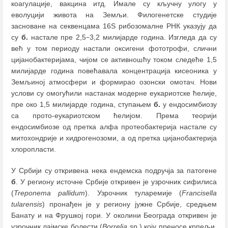
коагулације, вакцина итд. Имале су кључну улогу у
еволуцији живота на Земљи. Филогенетске студије
засноване на секвенцама 16S рибозомалне РНК указују да
су
б.
настале пре 2,5
3,2 милијарде година. Изгледа да су
–
већ у том периоду настали оксигени фототрофи, слични
цијанобактеријама, чијом се активношћу током следеће 1,5
милијарде година повећавала концентрација кисеоника у
Земљиној атмосфери и формирао озонски омотач. Нови
услови су омогућили настанак модерне еукариотске ћелије,
пре око 1,5 милијарде година, ступањем
б.
у ендосимбиозу
са прото-еукариотском ћелијом. Према теорији
ендосимбиозе од претка алфа протеобактерија настале су
митохондрије и хидрогенозоми, а од претка цијанобактерија
хлоропласти.
У Србији су откривена нека ендемска подручја за патогене
б
. У региону источне Србије откривен је узрочник сифилиса
(
Treponema pallidum
). Узрочник туларемије (
Francisella
tularensis
) пронађен је у региону јужне Србије, средњем
Банату и на Фрушкој гори. У околини Београда откривен је
узрочник лајмске болести (
Borrelia
sp.) коју преносе крпељи.