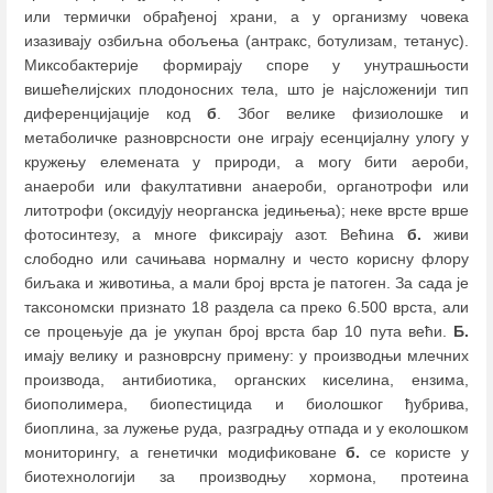
или термички обрађеној храни, а у организму човека
изазивају озбиљна обољења (антракс, ботулизам, тетанус).
Миксобактерије формирају споре у унутрашњости
вишећелијских плодоносних тела, што је најсложенији тип
диференцијације код
б
. Због велике физиолошке и
метаболичке разноврсности оне играју есенцијалну улогу у
кружењу елемената у природи, а могу бити аероби,
анаероби или факултативни анаероби, органотрофи или
литотрофи (оксидују неорганска једињења); неке врсте врше
фотосинтезу, а многе фиксирају азот. Већина
б.
живи
слободно или сачињава нормалну и често корисну флору
биљака и животиња, а мали број врста је патоген. За сада је
таксономски признато 18 раздела са преко 6.500 врста, али
се процењује да је укупан број врста бар 10 пута већи.
Б.
имају велику и разноврсну примену: у производњи млечних
производа, антибиотика, органских киселина, ензима,
биополимера, биопестицида и биолошког ђубрива,
биоплина, за лужење руда, разградњу отпада и у еколошком
мониторингу, а генетички модификоване
б.
се користе у
биотехнологији за производњу хормона, протеина