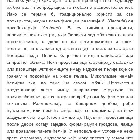
Назив
б.
увео је Кристијан Готфрид Еренберг 1828. Одликују
их брз раст и репродукција, те глобална распрострањеност.
Иако се термин
б.
традиционално користи за све
прокариоте, научна класификација разликује
б.
(
Bacteria
) од
архебактерија (
Archaea
).
Б.
су типични прокариоти,
величине неколико μм, чији ћелијски зид обавезно садржи
пептидогликан, а деле се на грам-позитивне и грам-
негативне, што зависи од организације и осталих састојака
ћелијског зида. Већина
б.
је лоптастог, штапићастог или
спиралног облика. Неки представници формирају стабљике
или израштаје. Актиномицете имају издужене ћелије које се
гранају и подсећају на хифе гљива. Микоплазме немају
ћелијски зид, па тиме ни сталан облик. Непокретни
представници често имају површинске структуре за
причвршћивање, док се покретни крећу помоћу флагела или
клизањем. Размножавају се бинарном деобом, ређе
пупљењем, или помоћу спора које се формирају на врху
ваздушних ланаца (стрептомицете). Поједини представници
после деобе остају заједно, формирајући гроздове, ланце
или правилне пакете ћелија. У неповољним условима неке
врсте формирају ендоспоре које могу опстати у земљишту