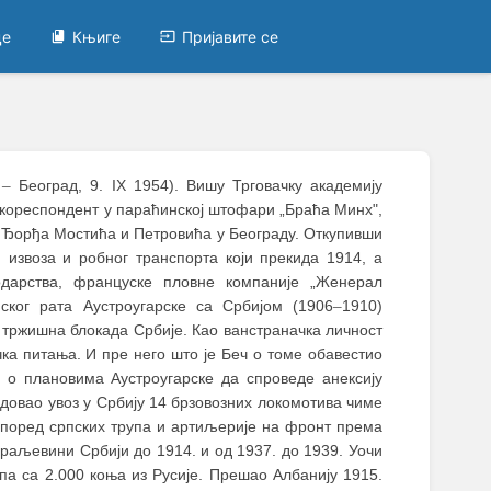
це
Књиге
Пријавите се
6
–
Београд, 9. IX 1954). Вишу Трговачку академију
-кореспондент у параћинској штофари „Браћа Минх",
 Ђорђа Мостића и Петровића у Београду. Откупивши
а, извоза и робног транспорта који прекида 1914, а
дарства, француске пловне компаније „Женерал
нског рата Аустроугарске са Србијом (1906
–
1910)
 тржишна блокада Србије. Као ванстраначка личност
ка питања. И пре него што је Беч о томе обавестио
о плановима Аустроугарске да спроведе анексију
едовао увоз у Србију 14 брзовозних локомотива чиме
аспоред српских трупа и артиљерије на фронт према
Краљевини Србији до 1914. и од 1937. до 1939. Уочи
па са 2.000 коња из Русије. Прешао Албанију 1915.