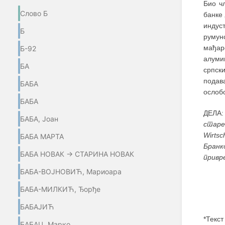
Био ч
Слово Б
банке
индус
Б
румун
мађар
Б-92
алуми
БА
српск
подав
БАБА
ослоб
БАБА
ДЕЛА
БАБА, Јоан
старе
Wirtsc
БАБА МАРТА
Бранк
БАБА НОВАК → СТАРИНА НОВАК
привр
БАБА-ВОЈНОВИЋ, Мариоара
БАБА-МИЛКИЋ, Ђорђе
БАБАЈИЋ
*Текст
БАБАЦ, Марко