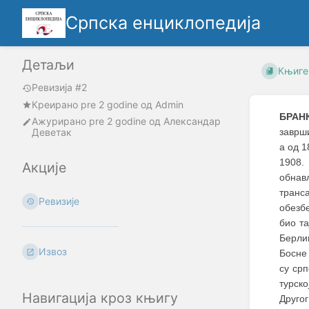
Српска енциклопедија
Детаљи
Књиге
Ревизија #2
Креирано
pre 2 godine
oд
Admin
БРАНК
Ажурирано
pre 2 godine
од
Александар
Деветак
заврш
а од 
1908. 
Акције
обнав
транс
Ревизије
обезб
био т
Берли
Извоз
Босне 
су ср
турско
Навигација кроз књигу
Друго