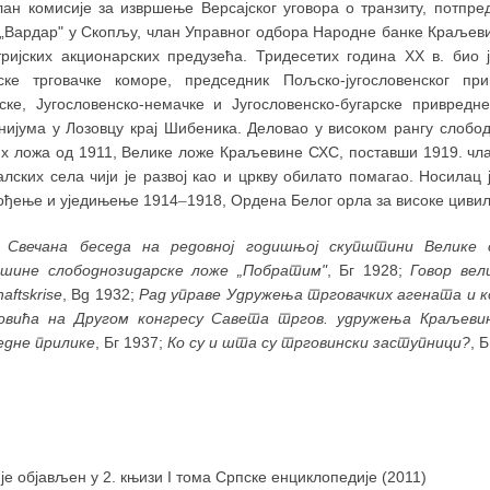
лан комисије за извршење Версајског уговора о транзиту, потпре
 „Вардар" у Скопљу, члан Управног одбора Народне банке Краљевин
тријских акционарских предузећа. Тридесетих година XX в. био 
ске трговачке коморе, председник Пољско-југословенског при
ске, Југословенско-немачке и Југословенско-бугарске привред
нијума у Лозовцу крај Шибеника. Деловао у високом рангу слобо
их ложа од 1911, Велике ложе Краљевине СХС, поставши 1919. чла
алских села чији је развој као и цркву обилато помагао. Носила
ођење и уједињење 1914
–
1918, Ордена Белог орла за високе цивил
:
Свечана беседа на редовној годишњој скупштини Велике 
шине слободнозидарске ложе „Побратим"
, Бг 1928;
Говор вел
haftskrise
, Bg 1932;
Рад управе Удружења трговачких агената и к
овића на Другом конгресу Савета тргов. удружења Краљевин
едне прилике
, Бг 1937;
Ко су и шта су трговински заступници?
, 
 је објављен у 2. књизи I тома Српске енциклопедије (2011)