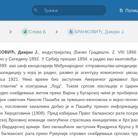
Поли
Слово Б
БРАНКОВИЋ, Дамјан Ј.
ОВИЋ, Дамјан Ј.
, индустријалац (Бачко Градиште, 2. VIII 186
ио у Сегедину 1892. У Србију прешао 1894. и радио као књиговођа
1899. као шеф канцеларије Међународног отправништва-шпедиције
шпедицију у којој је радио, развио је агентуру комисионог увоз
ља 1921. Неко време био заступник Америчког државног бро
атлантик" и осигурања „Лојд". Током српске изолације и Цари
едио снабдевање житом преко Варне у Бугарској чиме је пробијена
ајни саветник Николе Пашића за тржишно-економска и војно-технич
н, пословним каналима добио је и Пашићу пренео информацију 
и Херцеговине (1908). Пред избијање Првог балканског рата поср
пској Врховној команди омогућени стратешка иницијатива и брз р
ј Вардарској армији. Био овлашћени заступник Фридриха Крупа у 
г балканског рата преко Румуније спровео снабдевање српских тру