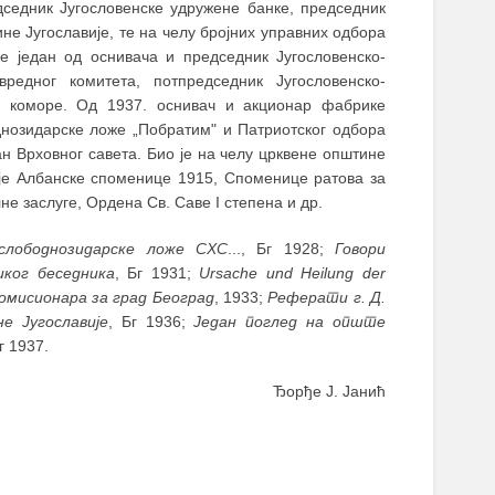
дседник Југословенске удружене банке, председник
е Југославије, те на челу бројних управних одбора
је један од оснивача и председник Југословенско-
вредног комитета, потпредседник Југословенско-
не коморе. Од 1937. оснивач и акционар фабрике
днозидарске ложе „Побратим" и Патриотског одбора
н Врховног савета. Био је на челу црквене општине
ц је Албанске споменице 1915, Споменице ратова за
не заслуге, Ордена Св. Саве I степена и др.
слободнозидарске ложе СХС
..., Бг 1928;
Говори
иког беседника
, Бг 1931;
Ursache und Heilung der
омисионара за град Београд
, 1933;
Реферати г. Д.
е Југославије
, Бг 1936;
Један поглед на опште
Бг 1937.
Ђорђе Ј. Јанић