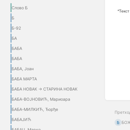
Слово Б
*Текст
Б
Enter
section
Б-92
select
mode
БА
БАБА
БАБА
БАБА, Јоан
БАБА МАРТА
БАБА НОВАК → СТАРИНА НОВАК
БАБА-ВОЈНОВИЋ, Мариоара
БАБА-МИЛКИЋ, Ђорђе
Претхо
БАБАЈИЋ
БО
БАБАЦ, Марко