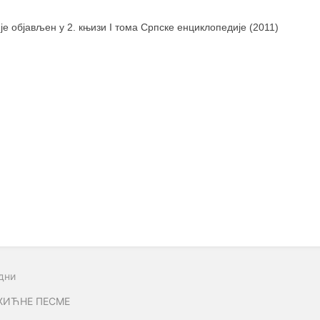
 је објављен у 2. књизи I тома Српске енциклопедије (2011)
дни
ЖИЋНЕ ПЕСМЕ