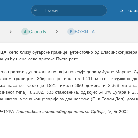
Поли
Слово Б
БОЖИЦА
ЦА
, село близу бугарске границе, југоисточно од Власинског језе
на ушћу њене леве притоке Пусте реке.
ело пролази дуг локални пут који повезује долину Јужне Мораве, С
авном границом. Збијеног је типа, на 1.111 м н.в., издужено д
ско насеље. Село је 1921. имало 350 домова и 2.368 житеља 
зивног типа), а 2002. 333 становника, од којих 64,9% Бугара и 2
а школа, месна канцеларија за два насеља (
Б.
и Топли Дол), дом 
РАТУРА:
Географска енциклопедија насеља Србије
, IV, Бг 2002.