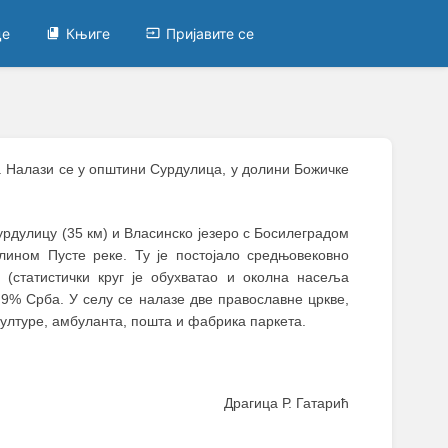
це
Књиге
Пријавите се
ра. Налази се у општини Сурдулица, у долини Божичке
урдулицу (35 км) и Власинско језеро с Босилеградом
олином Пусте реке. Ту је постојало средњовековно
(статистички круг је обухватао и околна насеља
7,9% Срба. У селу се налазе две православне цркве,
културе, амбуланта, пошта и фабрика паркета.
Драгица Р. Гатарић