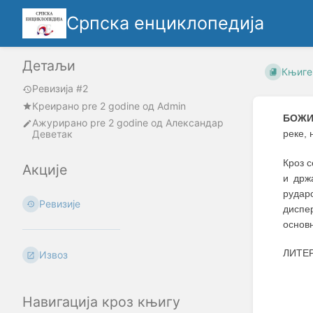
Српска енциклопедија
Детаљи
Књиге
Ревизија #2
Креирано
pre 2 godine
oд
Admin
БОЖИ
Ажурирано
pre 2 godine
од
Александар
Деветак
реке, 
Кроз с
Акције
и држ
рудар
Ревизије
диспер
основн
ЛИТЕ
Извоз
Навигација кроз књигу