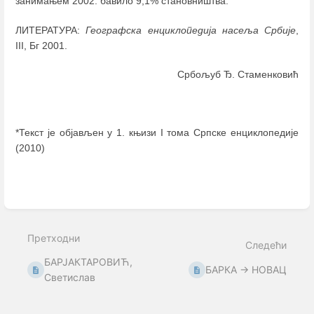
занимањем 2002. бавило 9,1% становништва.
ЛИТЕРАТУРА:
Географска енциклопедија насеља Србије
,
III, Бг 2001.
Србољуб Ђ. Стаменковић
*Текст је објављен у 1. књизи I тома Српске енциклопедије
(2010)
Enter
section
select
Претходни
mode
Следећи
БАРЈАКТАРОВИЋ,
БАРКА → НОВАЦ
Светислав