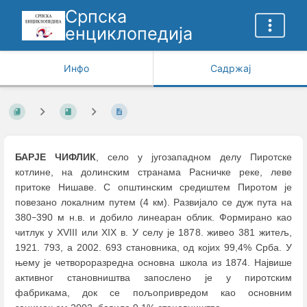
Српска
енциклопедија
Инфо
Садржај
БАРЈЕ ЧИФЛИК
, село у југозападном делу Пиротске
котлине, на долинским странама Расничке реке, леве
притоке Нишаве. С општинским средиштем Пиротом је
повезано локалним путем (4 км). Развијало се дуж пута на
380
390 м н.в. и добило линеаран облик. Формирано као
–
читлук у XVIII или XIX в. У селу је 1878. живео 381 житељ,
1921. 793, а 2002. 693 становника, од којих 99,4% Срба. У
њему је четвороразредна основна школа из 1874. Највише
активног становништва запослено је у пиротским
фабрикама, док се пољопривредом као основним