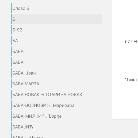
Слово Б
Б
Б-92
БА
ЛИТЕР
БАБА
БАБА
БАБА, Јоан
*Текст
БАБА МАРТА
БАБА НОВАК → СТАРИНА НОВАК
БАБА-ВОЈНОВИЋ, Мариоара
БАБА-МИЛКИЋ, Ђорђе
Enter
section
БАБАЈИЋ
select
mode
БАБАЦ, Марко