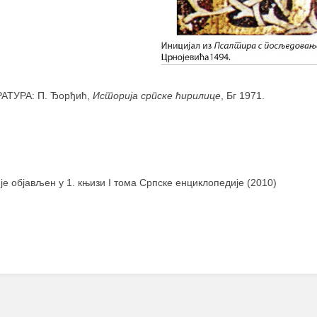
АТУРА: П. Ђорђић,
Историја српске ћирилице
, Бг 1971.
 је објављен у 1. књизи I тома Српске енциклопедије (2010)