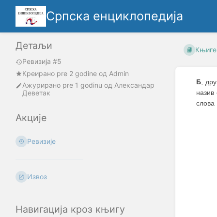
Српска енциклопедија
Детаљи
Књиге
Ревизија #5
Креирано
pre 2 godine
oд
Admin
Б
, др
Ажурирано
pre 1 godinu
од
Александар
Деветак
назив 
слова 
Акције
Ревизије
Извоз
Навигација кроз књигу