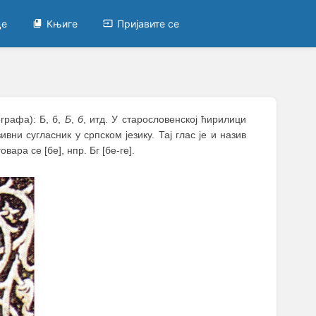
це
Књиге
Пријавите се
графа): Б, б,
Б
,
б
, итд. У старословенској ћирилици
вни сугласник у српском језику. Тај глас је и назив
ара се [бе], нпр. Бг [бе-ге].