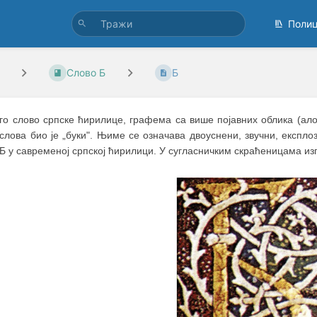
Поли
Слово Б
Б
уго слово српске ћирилице, графема са више појавних облика (ало
слова био је „буки". Њимe се означава двоуснени, звучни, експлози
Б у савременој српској ћирилици. У сугласничким скраћеницама изгов