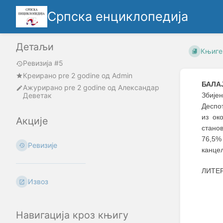
Српска енциклопедија
Детаљи
Књиге
Ревизија #5
Креирано
pre 2 godine
oд
Admin
БАЛА
Ажурирано
pre 2 godine
од
Александар
Деветак
Збије
Деспо
из ок
Акције
станов
76,5% 
Ревизије
канце
ЛИТЕ
Извоз
Навигација кроз књигу