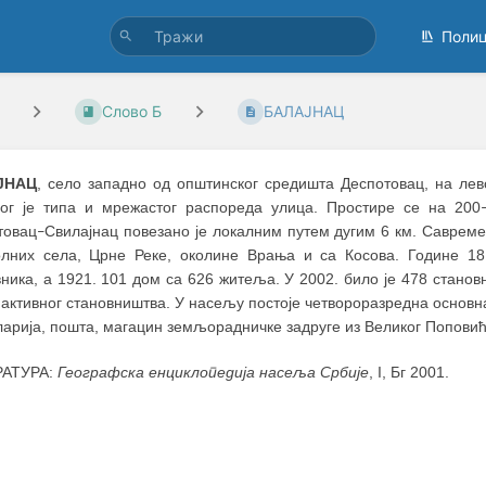
Поли
Слово Б
БАЛАЈНАЦ
ЈНАЦ
, село западно од општинског средишта Деспотовац, на лев
ног је типа и мрежастог распореда улица. Простире се на 200
товац
Свилајнац повезано је локалним путем дугим 6 км. Савремен
–
олних села, Црне Реке, околине Врања и са Косова. Године 18
ника, а 1921. 101 дом са 626 житеља. У 2002. било је 478 станов
активног становништва. У насељу постоје четвороразредна основн
ларија, пошта, магацин земљорадничке задруге из Великог Поповић
РАТУРА:
Географска енциклопедија насеља Србије
, I, Бг 2001.