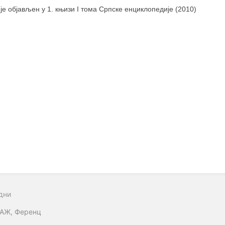
 је објављен у 1. књизи I тома Српске енциклопедије (2010)
дни
АЖ, Ференц