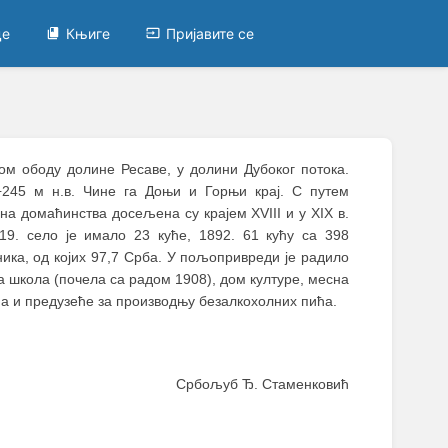
це
Књиге
Пријавите се
ом ободу долине Ресаве, у долини Дубоког потока.
245 м н.в. Чине га Доњи и Горњи крај. С путем
–
а домаћинства досељена су крајем XVIII и у XIX в.
19. село је имало 23 куће, 1892. 61 кућу са 398
ника, од којих 97,7 Срба. У пољопривреди је радило
а школа (почела са радом 1908), дом културе, месна
а и предузеће за производњу безалкохолних пића.
Србољуб Ђ. Стаменковић