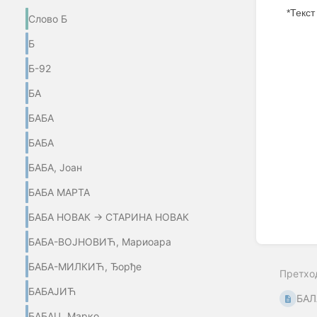
*Текст
Слово Б
Б
Б-92
БА
Enter
section
БАБА
select
mode
БАБА
БАБА, Јоан
БАБА МАРТА
БАБА НОВАК → СТАРИНА НОВАК
БАБА-ВОЈНОВИЋ, Мариоара
БАБА-МИЛКИЋ, Ђорђе
Претхо
БАБАЈИЋ
БАЛ
БАБАЦ, Марко