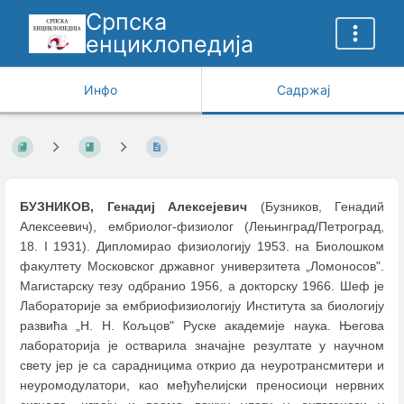
Српска
енциклопедија
Инфо
Садржај
БУЗНИКОВ, Генадиј Алексејевич
(Бузников, Генадий
Алексеевич), ембриолог-физиолог (Лењинград/Петроград,
18. I 1931). Дипломирао физиологију 1953. на Биолошком
факултету Московског државног универзитета „Ломоносов".
Магистарску тезу одбранио 1956, а докторску 1966. Шеф је
Лабораторије за ембриофизиологију Института за биологију
развића „Н. Н. Кољцов" Руске академије наука. Његова
лабораторија је остварила значајне резултате у научном
свету јер је са сарадницима открио да неуротрансмитери и
неуромодулатори, као међућелијски преносиоци нервних