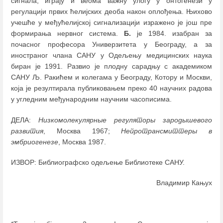
сигнала, играју и веома важну улогу у онтогенези у
регулацији првих ћелијских деоба након оплођења. Њихово
учешће у међућелијској сигнализацији изражено је још пре
формирања нервног система.
Б.
је 1984. изабран за
почасног професора Универзитета у Београду, а за
иностраног члана САНУ у Одељењу медицинских наука
биран је 1991. Развио је плодну сарадњу с академиком
САНУ Љ. Ракићем и колегама у Београду, Котору и Москви,
која је резултирала публиковањем преко 40 научних радова
у угледним међународним научним часописима.
ДЕЛА:
Низкомолекулярные регуляторы зародышевого
развития
, Москва 1967;
Нейротрансмиттеры в
эмбриогенезе
, Москва 1987.
ИЗВОР: Библиографско одељење Библиотеке САНУ.
Владимир Кањух