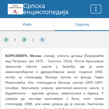
Српска
енциклопедија
Инфо
Садржај
БОРОЈЕВИЋ, Милан
, сликар, учитељ цртања (Боројевићи
код Петриње, око 1875
–
Скопље, 1914). После Краљевске
земаљске обртне школе у Загребу, где је учио
каменорезбарски и дрворезбарски занат, подноси 1892.
молбу за стипендију Матице српске из фонда Гавре
Романовића. Kао стипендиста Матице српске 1893
–
1897.
похађао Краљевску угарску уметничко-занатску школу у
Будимпешти
–
курсеве цртања, живописања и вајања. У
намери да настави школовање у Бечу, опет тражи
стипендију 1898, али нема доказа да је уписао Уметничку