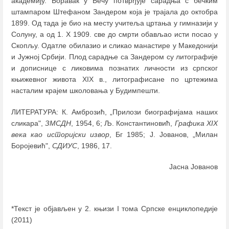
академију. Боравак у Бечу потврђује сарадња с бечким
штампаром Штефаном Зандером која је трајала до октобра
1899. Од тада је био на месту учитеља цртања у гимназији у
Солуну, а од 1. X 1909. све до смрти обављао исти посао у
Скопљу. Одатле обилазио и сликао манастире у Македонији
и Јужној Србији. Плод сарадње са Зандером су литографије
и дописнице с ликовима познатих личности из српског
књижевног живота XIX в., литографисане по цртежима
насталим крајем школовања у Будимпешти.
ЛИТЕРАТУРА: К. Амброзић, „Прилози биографијама наших
сликара",
ЗМСДН
, 1954, 6; Љ. Константиновић,
Графика XIX
века као историјски извор
, Бг 1985; Ј. Јованов, „Милан
Боројевић",
СДИУС
, 1986, 17.
Јасна Јованов
*Текст је објављен у 2. књизи I тома Српске енциклопедије
(2011)