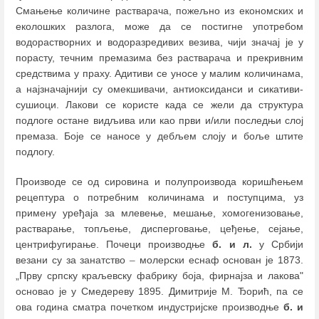
Смањење количине растварача, пожељно из економских и
еколошких разлога, може да се постигне употребом
водорастворних и водоразредивих везива, чији значај је у
порасту, течним премазима без растварача и прекривним
средствима у праху. Адитиви се уносе у малим количинама,
а најзначајнији су омекшивачи, антиоксиданси и сикативи-
сушиоци. Лакови се користе када се жели да структура
подлоге остане видљива или као први и/или последњи слој
премаза. Боје се наносе у дебљем слоју и боље штите
подлогу.
Производе се од сировина и полупроизвода коришћењем
рецептура о потребним количинама и поступцима, уз
примену уређаја за млевење, мешање, хомогенизовање,
растварање, топљење, дисперговање, цеђење, сејање,
центрифугирање. Почеци производње
б. и л.
у Србији
везани су за занатство
–
молерски еснаф основан је 1873.
„Прву српску краљевску фабрику боја, фирнајза и лакова"
основао је у Смедереву 1895. Димитрије М. Ђорић, па се
ова година сматра почетком индустријске производње
б. и