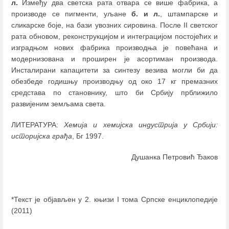
л.
Између два светска рата отвара се више фабрика, а
производе се пигменти, уљане
б. и л.
, штампарске и
сликарске боје, на бази увозних сировина. После II светског
рата обновом, реконструкцијом и интеграцијом постојећих и
изградњом нових фабрика производња је повећана и
модернизована и проширен је асортиман производа.
Инсталирани капацитети за синтезу везива могли би да
обезбеде годишњу производњу од око 17 кг премазних
средстава по становнику, што би Србију прближило
развијеним земљама света.
ЛИТЕРАТУРА:
Хемија и хемијска индустрија у Србији:
историјска грађа
, Бг 1997.
Душанка Петровић Ђаков
*Текст је објављен у 2. књизи I тома Српске енциклопедије
(2011)