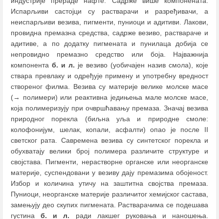
индустрије прераде нафте. Садрже више компонената.
Испарљиви састојци су растварачи и разређивачи, а
неиспарљиви везива, пигменти, пуниоци и адитиви. Лакови,
провидна премазна средства, садрже везиво, раствараче и
адитиве, а по додатку пигмената и пунилаца добија се
непровидно премазно средство или боја. Најважнија
компонента
б. и л.
је везиво (уобичајен назив смола), које
ствара превлаку и одређује примену и употребну вредност
створеног филма. Везива су материје велике молске масе
(→ полимери) или реактивна једињења мале молске масе,
која полимеризују при очвршћавању премаза. Значај везива
природног порекла (биљна уља и природне смоле:
колофонијум, шелак, копали, асфалти) опао је после II
светског рата. Савремена везива су синтетског порекла и
обухватају велики број полимера различите структуре и
својстава. Пигменти, нерастворне органске или неорганске
материје, суспендовани у везиву дају премазима обојеност.
Избор и количина утичу на заштитна својства премаза.
Пуниоци, неорганске материје различитог хемијског састава,
замeњују део скупих пигмената. Растварачима се подешава
густина
б. и л.
ради лакшег руковања и наношења.