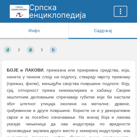
Српска
енциклопедија
Инфо
Садржај
БОЈЕ и ЛАКОВИ
, премазна или прекривна средства, која,
нанета у танком слоју на подлогу, стварају чврсту превлаку
(премаз, филм), мењајући својства површине подлоге: боју,
сјај, отпорност према хемикалијама и хабању. Својим
заштитним деловањем спречавају губитке који би настали
због штетног утицаја околине на металне, дрвене,
грађевинске и друге површине. Користе се и у декоративне
сврхе и за посебно означавање. На значај боја и лакова
указује чињеница да ова индустрија по вредности
производње заузима друго место у хемијској индустрији, иза