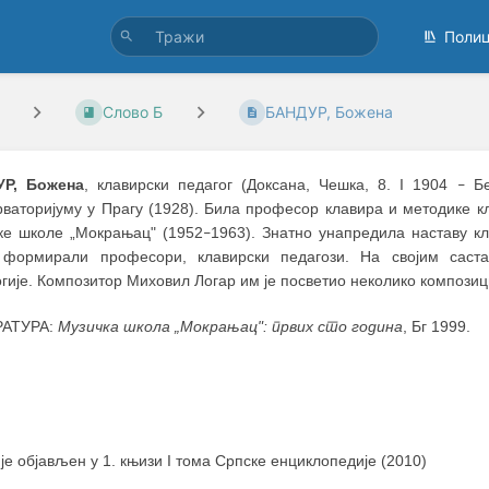
Поли
Слово Б
БАНДУР, Божена
Р, Божена
, клавирски педагог (Доксана, Чешка, 8. I 1904
Бе
–
рваторијуму у Прагу (1928). Била професор клавира и методике к
ке школе „Мокрањац" (1952
1963). Знатно унапредила наставу кл
–
 формирали професори, клавирски педагози. На својим саст
гије. Композитор Миховил Логар им је посветио неколико композиц
РАТУРА:
Музичка школа „Мокрањац": првих сто година
, Бг 1999.
 је објављен у 1. књизи I тома Српске енциклопедије (2010)