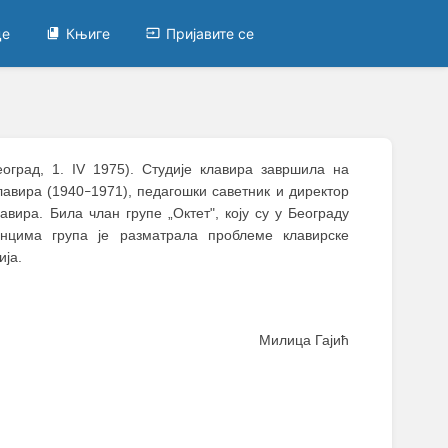
це
Књиге
Пријавите се
оград, 1. IV 1975). Студије клавира завршила на
лавира (1940
1971), педагошки саветник и директор
–
авира. Била члан групе „Октет", коју су у Београду
анцима група је разматрала проблеме клавирске
ија.
Милица Гајић