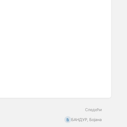
Следећи
БАНДУР, Бојана