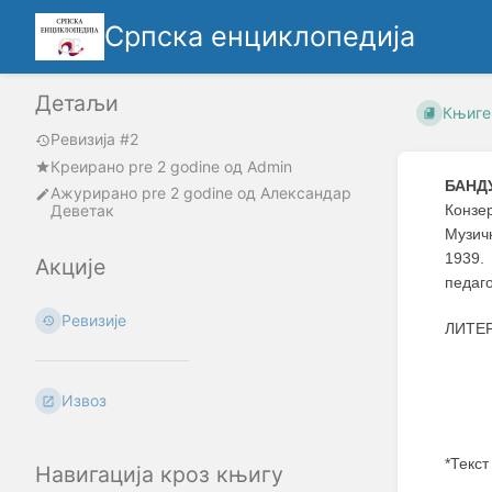
Српска енциклопедија
Детаљи
Књиге
Ревизија #2
Креирано
pre 2 godine
oд
Admin
БАНДУ
Ажурирано
pre 2 godine
од
Александар
Деветак
Конзе
Музич
1939.
Акције
педаго
Ревизије
ЛИТЕ
Извоз
*Текст
Навигација кроз књигу