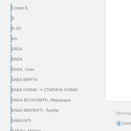
Enter
Слово Б
section
select
Б
mode
Б-92
БА
БАБА
БАБА
БАБА, Јоан
БАБА МАРТА
БАБА НОВАК → СТАРИНА НОВАК
БАБА-ВОЈНОВИЋ, Мариоара
БАБА-МИЛКИЋ, Ђорђе
Претхо
БАБАЈИЋ
БАН
БАБАЦ, Марко