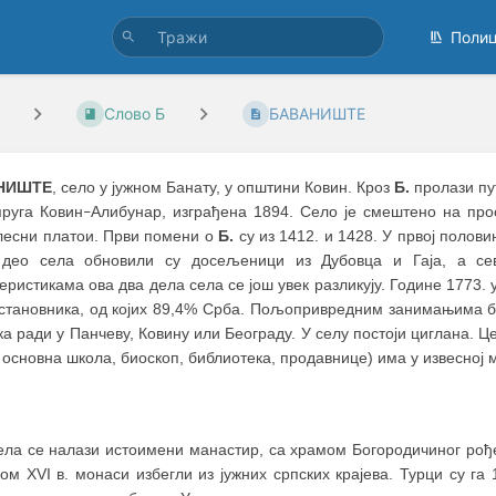
Поли
Слово Б
БАВАНИШТЕ
НИШТЕ
, село у јужном Банату, у општини Ковин. Кроз
Б.
пролази пу
пруга Ковин
Алибунар, изграђена 1894. Село је смештено на прос
–
лесни платои. Први помени о
Б.
су из 1412. и 1428. У првој полов
 део села обновили су досељеници из Дубовца и Гаја, а с
еристикама ова два дела села се још увек разликују. Године 1773. 
 становника, од којих 89,4% Срба. Пољопривредним занимањима ба
а ради у Панчеву, Ковину или Београду. У селу постоји циглана. Ц
 основна школа, биоскоп, библиотека, продавнице) има у извесној
села се налази истоимени манастир, са храмом Богородичиног рођ
ом XVI в. монаси избегли из јужних српских крајева. Турци су га