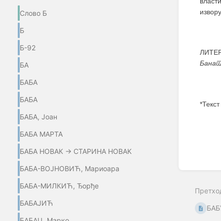
власт
извору
Слово Б
Б
Б-92
ЛИТЕР
Бана
БА
БАБА
БАБА
*Текст
БАБА, Јоан
Enter
section
БАБА МАРТА
select
mode
БАБА НОВАК → СТАРИНА НОВАК
БАБА-ВОЈНОВИЋ, Мариоара
БАБА-МИЛКИЋ, Ђорђе
Претхо
БАБАЈИЋ
БА
БАБАЦ, Марко