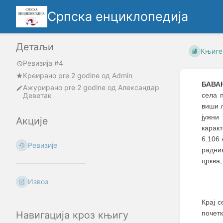
Српска енциклопедија
Детаљи
Књиге
Ревизија #4
Креирано
pre 2 godine
oд
Admin
БАВА
Ажурирано
pre 2 godine
од
Александар
Деветак
села 
виши 
јужни
Акције
каракт
6.106
Ревизије
радник
црква,
Извоз
Крај 
почетк
Навигација кроз књигу