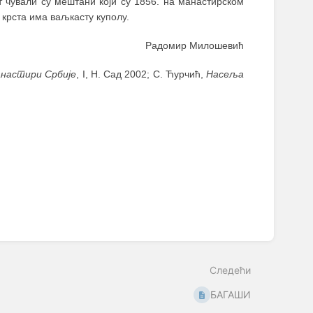
 чували су мештани који су 1856. на манастирском
крста има ваљкасту куполу.
Радомир Милошевић
настири Србије
, I, Н. Сад 2002; С. Ћурчић,
Насеља
Следећи
БАГАШИ