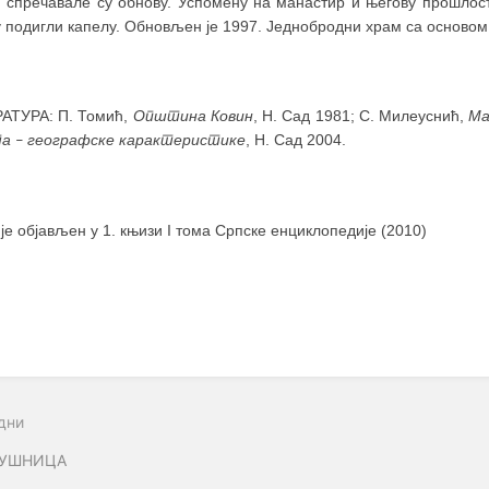
и спречавале су обнову. Успомену на манастир и његову прошлост
 подигли капелу. Обновљен је 1997. Једнобродни храм са основом 
АТУРА: П. Томић,
Општина Ковин
, Н. Сад 1981; С. Милеуснић,
Ма
та
географске карактеристике
, Н. Сад 2004.
–
 је објављен у 1. књизи I тома Српске енциклопедије (2010)
дни
БУШНИЦА