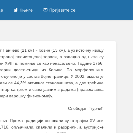
це
Књиге
Пријавите се
т Панчево (21 км)
Ковин (13 км), а уз источну ивицу
–
траној плеистоценој тераси, а западно од њега су
ини XVIII в. помиње се као ненасељено. Године 1766.
еверни досељеници из Ковина. По морфолошким
укључено је у састав Војне границе. У 2002. имало је
ви се 44,3% активног становништва, а две трећине
ентар са тргом и свим јавним зградама (православна
 мери варошку физиономију.
Слободан Ћурчић
ења. Према традицији основали су га крајем XV или
 1716. опљачкали, спалили и разорили, а аустријске