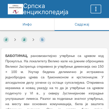
Српска
енциклопедија
Инфо
Садржај
БАБОТИНАЦ,
рановизантијско утврђење са црквом код
Прокупља. На локалитету Велико кале на јужним обронцима
Великог Јастрепца откривено је утврђење димензија око 150
× 100 м. Унутар бедема делимично је истражена
једнобродна црква са ђакониконом и крстионицом. У
апсидалном делу уочени су остаци супселијума. Откривена
керамика и новац указују на то да је утврђење са црквом
подигнуто у VI в., у оквиру Јустинијанове изградње
унутрашњег лимеса. Разлог за подизање знатног утврђења,
на месту ван основних комуникација, била је заштита