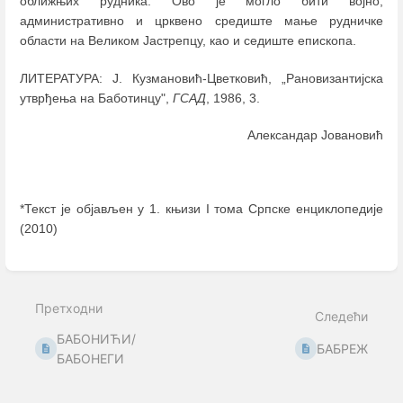
оближњих рудника. Ово је могло бити војно,
административно и црквено средиште мање рудничке
области на Великом Јастрепцу, као и седиште епископа.
ЛИТЕРАТУРА: Ј. Кузмановић-Цветковић, „Рановизантијска
утврђења на Баботинцу",
ГСАД
, 1986, 3.
Александар Јовановић
*Текст је објављен у 1. књизи I тома Српске енциклопедије
(2010)
Enter
section
select
Претходни
mode
Следећи
БАБОНИЋИ/
БАБРЕЖ
БАБОНЕГИ