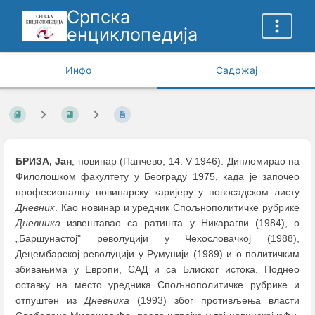
Српска
енциклопедија
Инфо
Садржај
БРИЗА, Јан
, новинар (Панчево, 14. V 1946). Дипломирао на
Филолошком факултету у Београду 1975, када је започео
професионалну новинарску каријеру у новосадском листу
Дневник
. Као новинар и уредник Спољнополитичке рубрике
Дневника
извештавао са ратишта у Никарагви (1984), о
„Баршунастој" револуцији у Чехословачкој (1988),
Децембарској револуцији у Румунији (1989) и о политичким
збивањима у Европи, САД и са Блиског истока. Поднео
оставку на место уредника Спољнополитичке рубрике и
отпуштен из
Дневника
(1993) због противљења власти