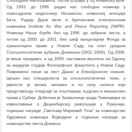
Слободана Милошевића, после штрајка у тој новинској кући.
Од 1993. до 1996. радио као слободни новинар у
новосадском недељнику
Независни
, новинској агенцији
Бета, Радију Дојче веле и британским електронским
новинама
Institute for War and Peace Reporting
(IWPR).
Новинар
Наше борбе
био од 1996. до забране листа, а
потом од 2000. до 2001. био шеф канцеларије Фонда за
хуманитарно право у Новом Саду, па опет уредник
Спољнополитичке рубрике
Дневника
(2001
–
2006). Од 2006.
је виши предавач, а од 2009. наставник вештина на Одсеку
за медијске студије Филозофског факултета у Новом Саду.
Повремено пише за лист
Данас
и
Електронске новине.
Цењен као специјалиста за спољнополитичке теме, у
јавности је веома запажен и по низу написа који
представљају пледоаје за поштовање људских и мањинских
права у Србији. Добитник је Захвалнице града Темишвара за
извештавање о Децембарској револуцији у Румунији,
годишње награде „Светозар Марковић Тоза" за новинарство
Удружења новинара Војводине и годишње награде за
новинарство листа
Дневник
.