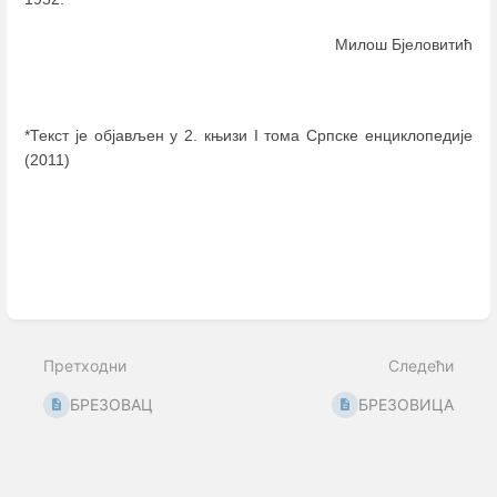
Милош Бјеловитић
*Текст је објављен у 2. књизи I тома Српске енциклопедије
(2011)
Enter
section
select
mode
Претходни
Следећи
БРЕЗОВАЦ
БРЕЗОВИЦА