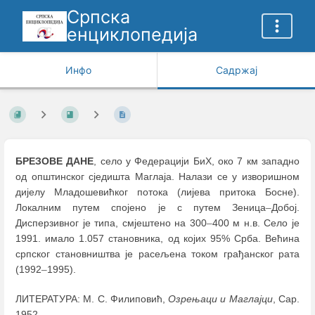
Српска
енциклопедија
Инфо
Садржај
БРЕЗОВЕ ДАНЕ
, село у Федерацији БиХ, око 7 км западно
од општинског сједишта Маглаја. Налази се у изворишном
дијелу Младошевићког потока (лијева притока Босне).
Локалним путем спојено је с путем Зеница
–
Добој.
Дисперзивног је типа, смјештено на 300
–
400 м н.в. Село је
1991. имало 1.057 становника, од којих 95% Срба. Већина
српског становништва је расељена током грађанског рата
(1992
–
1995).
ЛИТЕРАТУРА: М. С. Филиповић,
Озрењаци и Маглајци
, Сар.
1952.