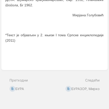
топола
, Бг 1962.
Мирјана Голубовић
*Текст је објављен у 2. књизи I тома Српске енциклопедије
(2011)
Enter
section
select
mode
Претходни
Следећи
БУРА
БУРАЗОР, Мирко