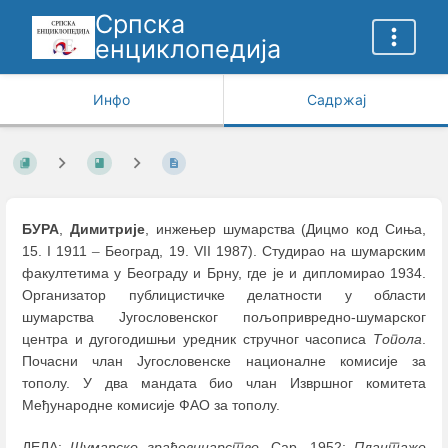
Српска
енциклопедија
Инфо
Садржај
БУРА
,
Димитрије
, инжењер шумарства (Дицмо код Сиња,
15. I 1911
–
Београд, 19. VII 1987). Студирао на шумарским
факултетима у Београду и Брну, где је и дипломирао 1934.
Организатор публицистичке делатности у области
шумарства Југословенског пољопривредно-шумарског
центра и дугогодишњи уредник стручног часописа
Топола
.
Почасни члан Југословенске националне комисије за
тополу. У два мандата био члан Извршног комитета
Међународне комисије ФАО за тополу.
ДЕЛА:
Шумарско грађевинарство
, Сар. 1952;
Плантаже