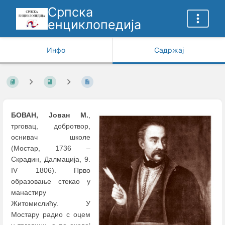
Српска
енциклопедија
Инфо
Садржај
БОВАН, Јован
М.
,
трговац, добротвор,
оснивач школе
(Мостар, 1736
–
Скрадин, Далмација, 9.
IV 1806). Прво
образовање стекао у
манастиру
Житомислићу. У
Мостару радио с оцем