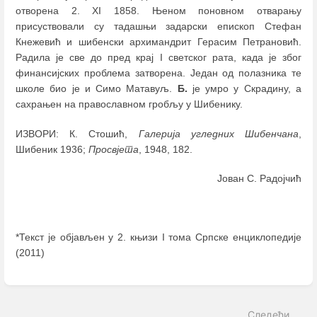
отворена 2. XI 1858. Њеном поновном отварању
присуствовали су тадашњи задарски епископ Стефан
Кнежевић и шибенски архимандрит Герасим Петрановић.
Радила је све до пред крај I светског рата, када је због
финансијских проблема затворена. Један од полазника те
школе био је и Симо Матавуљ.
Б.
је умро у Скрадину, а
сахрањен на православном гробљу у Шибенику.
ИЗВОРИ: К. Стошић,
Галерија угледних Шибенчана
,
Шибеник 1936;
Просвјета
, 1948, 182.
Јован С. Радојчић
*Текст је објављен у 2. књизи I тома Српске енциклопедије
(2011)
Enter
section
select
Следећи
mode