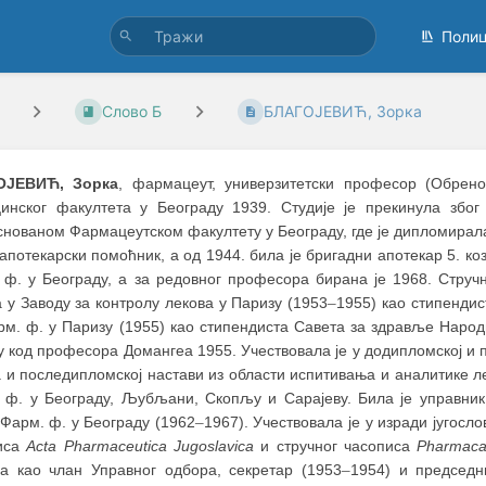
Поли
Слово Б
БЛАГОЈЕВИЋ, Зорка
ОЈЕВИЋ, Зорка
, фармацеут, универзитетски професор (Обрено
инског факултета у Београду 1939. Студије је прекинула због 
нованом Фармацеутском факултету у Београду, где је дипломирала
 апотекарски помоћник, а од 1944. била је бригадни апотекар 5. к
 ф. у Београду, а за редовног професора бирана је 1968. Струч
 у Заводу за контролу лекова у Паризу (1953
–
1955) као стипендис
рм. ф. у Паризу (1955) као стипендиста Савета за здравље Народ
у код професора Домангеа 1955. Учествовала је у додипломској и
 и последипломској настави из области испитивања и аналитике л
 ф. у Београду, Љубљани, Скопљу и Сарајеву. Била је управник
 Фарм. ф. у Београду (1962
–
1967). Учествовала је у изради југосл
иса
Acta Pharmaceutica Jugoslavica
и стручног часописа
Pharmaca
на као члан Управног одбора, секретар (1953
–
1954) и председ