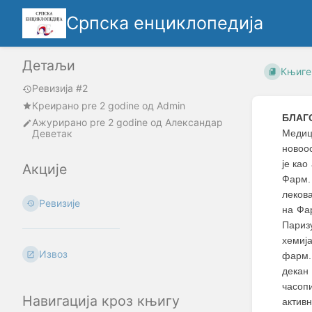
Српска енциклопедија
Детаљи
Књиге
Ревизија #2
Креирано
pre 2 godine
oд
Admin
БЛАГ
Ажурирано
pre 2 godine
од
Александар
Деветак
Медиц
новоос
је као
Акције
Фарм.
лекова
Ревизије
на Фа
Париз
хемија
Извоз
фарм.
декан
часоп
Навигација кроз књигу
актив