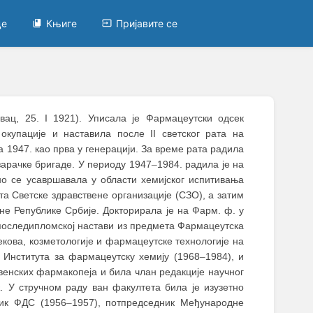
це
Књиге
Пријавите се
вац, 25. I 1921). Уписала је Фармацеутски одсек
окупације и наставила после II светског рата на
 1947. као прва у генерацији. За време рата радила
озарачке бригаде. У периоду 1947
–
1984. радила је на
но се усавршавала у области хемијског испитивања
та Светске здравствене организације (СЗО), а затим
не Републике Србије. Докторирала је на Фарм. ф. у
 последипломској настави из предмета Фармацеутска
екова, козметологије и фармацеутске технологије на
 Института за фармацеутску хемију (1968
–
1984), и
овенских фармакопеја и била члан редакције научног
.
У стручном раду ван факултета била је изузетно
ник ФДС (1956
–
1957), потпредседник Међународне