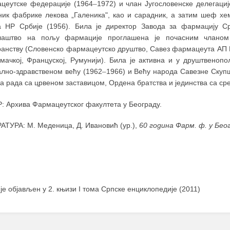
цеутске федерације (1964
–
1972) и члан Југословенске делегаци
ник фабрике лекова „Галеника", као и сарадник, а затим шеф хе
а НР Србије (1956). Била је директор Завода за фармацију Ср
лаштво на пољу фармације проглашена је почасним чланом
ранству (Словенско фармацеутско друштво, Савез фармацеута АП Во
мачкој, Француској, Румунији). Била је активна и у друштвеноп
ално-здравственом већу (1962
–
1966) и Већу народа Савезне Скуп
 рада са црвеном заставицом, Ордена братства и јединства са сре
: Архива Фармацеутског факултета у Београду.
АТУРА: М. Меденица, Д. Ивановић (ур.),
60 година
Фарм. ф. у Бео
 је објављен у 2. књизи I тома Српске енциклопедије (2011)