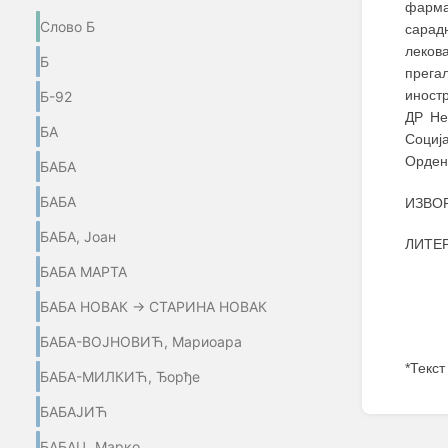
фарма
Слово Б
сарад
леков
Б
прега
иност
Б-92
ДР Не
БА
Социј
Ордена
БАБА
БАБА
ИЗВОР
БАБА, Јоан
ЛИТЕР
БАБА МАРТА
БАБА НОВАК → СТАРИНА НОВАК
БАБА-ВОЈНОВИЋ, Мариоара
*Текст
БАБА-МИЛКИЋ, Ђорђе
Enter
БАБАЈИЋ
section
select
БАБАЦ, Марко