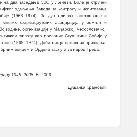
је на два заседања СЗО у Женеви. Била је стручни
мијског одељења Завода за контролу и испитивање
бије (1966
–
1974). За дугогодишње ангажовање и
 многих фармацеутских асоцијација у земљи и
јводине, организације у Мађарској, Чехословачкој,
олитичком животу као посланик Скупштине Србије у
штине (1969
–
1974). Добитник је државних признања:
брним венцем и Ордена заслуга за народ I реда.
граду 1945
–
2005
, Бг 2006.
Душанка Крајновић