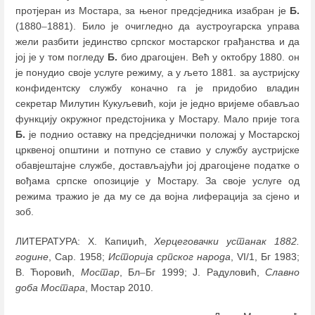
протјеран из Мостара, за њеног предсједника изабран је
Б.
(1880
–
1881). Било је очигледно да аустроугарска управа
жели разбити јединство српског мостарског грађанства и да
јој је у том погледу
Б.
био драгоцјен. Већ у октобру 1880. он
је понудио своје услуге режиму, а у љето 1881. за аустријску
конфидентску службу коначно га је придобио владин
секретар Милутин Кукуљевић, који је једно вријеме обављао
функцију окружног предстојника у Мостару. Мало прије тога
Б.
је поднио оставку на предсједнички положај у Мостарској
црквеној општини и потпуно се ставио у службу аустријске
обавјештајне службе, достављајући јој драгоцјене податке о
вођама српске опозиције у Мостару. За своје услуге од
режима тражио је да му се да војна лиферација за сјено и
зоб.
ЛИТЕРАТУРА: Х. Капиџић,
Херцеговачки устанак 1882.
године
, Сар. 1958;
Историја српског народа
, VI/1, Бг 1983;
В. Ћоровић,
Мостар
, Бл
–
Бг 1999; Ј. Радуловић,
Славно
доба Мостара
, Мостар 2010.