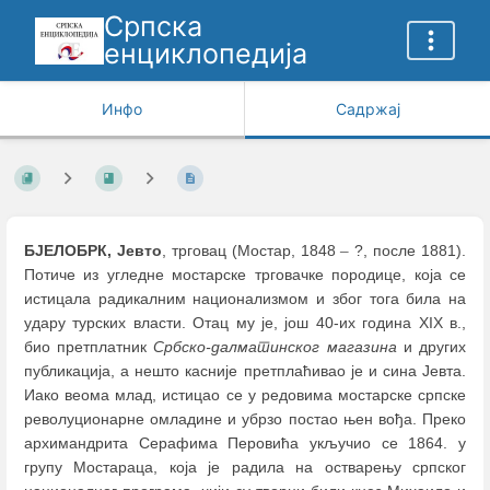
Српска
енциклопедија
Инфо
Садржај
БЈЕЛОБРК, Јевто
, трговац (Мостар, 1848
–
?, после 1881).
Потиче из угледне мостарске трговачке породице, која се
истицала радикалним национализмом и због тога била на
удару турских власти. Отац му је, још 40-их година XIX в.,
био претплатник
Србско-далматинског магазина
и других
публикација, а нешто касније претплаћивао је и сина Јевта.
Иако веома млад, истицао се у редовима мостарске српске
револуционарне омладине и убрзо постао њен вођа. Преко
архимандрита Серафима Перовића укључио се 1864. у
групу Мостараца, која је радила на остварењу српског