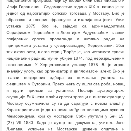
националног програма, чији су творци били кнез Михаило и
Илија Гарашанин. Седамдесетих година XIX в. важио је за
једног од најбогатијих српских трговаца у Мостару. Био је
образован и говорио француски и италијански језик. Уочи
устанка 1875. био је, заједно са архимандритима
Серафимом Перовићем и Леонтијем Радуловићем, главни
повјереник српске пропаганде и активно радио на
припремама устанка у сјеверозападној Херцеговини. Због
тих активности, његов стриц Ђорђе је, као истакнути српски
национални радник, мучки убијен 1874. под неразјашњеним
околностима. У Херцеговачком устанку 1875.
Б.
је играо
значајну улогу, као организатор и дипломатски агент. Био је
главни повјереник одбора за помагање устанка са
сједиштем у Суторини. Преко њега су ишли сва роба, новац
и други прилози за устанике. Послије аустроугарске
окупације БиХ неки млађи српски трговци и интелектуалци у
Мостару осумњичили су га да сарађује с новом влашћу.
Карактеристично је да га нема међу потписницима чувеног
Меморандума, који су мостарски Срби упутили у Беч 15.
(27) VII 1880. Када је аутор тог документа, учитељ Јово
Љепава, уклоњен из Мостарске црквене општине и