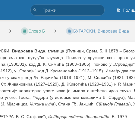
Поли
Слово Б
БУГАРСКИ, Видосава Вида
СКИ, Видосава Вида
, глумица (Путинци, Срем, 5. II 1878
–
Београ
 провела као путујућа глумица. Почела у дружини свог првог уч
ћа (1900/01), код Д. К. Симића (1903
–
1905), поново у „Србадији"
–
1912), у „Стерији" код Д. Крсмановића (1912
–
1915). Између два с
тко у свакој: код Љ. Рајичића (1918
–
1921), М. Спасића (1921
–
1923
 Ст. Живановића (1927
–
1929), Д. Животића (1929
–
1931) и Р. Мари
сложеније карактерне улоге иако је имала оштећено чуло слуха. 
је улоге: Тоска, Федора (у истоименим комадима В. Сардуа), Мар
 (J. Мјасницки,
Чикина кућа
), Стана (Ђ. Јакшић,
Станоје Главаш
),
АТУРА: Б. С. Стојковић,
Историја српског позоришта
, Бг 1979.