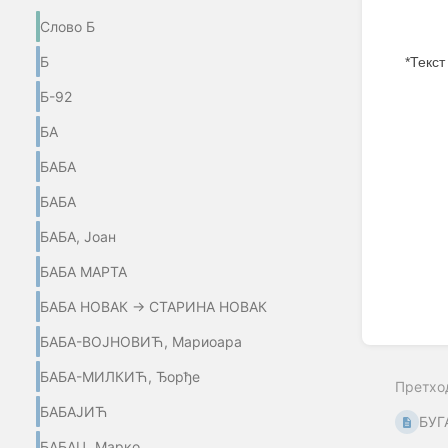
Слово Б
Б
*Текст
Б-92
Enter
section
БА
select
mode
БАБА
БАБА
БАБА, Јоан
БАБА МАРТА
БАБА НОВАК → СТАРИНА НОВАК
БАБА-ВОЈНОВИЋ, Мариоара
БАБА-МИЛКИЋ, Ђорђе
Претхо
БАБАЈИЋ
БУГ
БАБАЦ, Марко