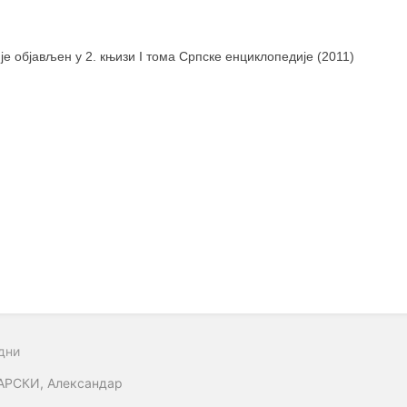
 је објављен у 2. књизи I тома Српске енциклопедије (2011)
дни
АРСКИ, Александар