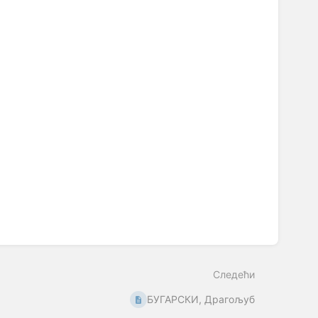
Следећи
БУГАРСКИ, Драгољуб