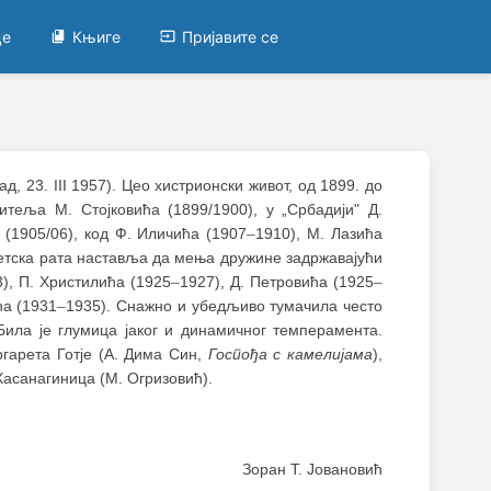
це
Књиге
Пријавите се
д, 23. III 1957). Цео хистрионски живот, од 1899. до
итеља М. Стојковића (1899/1900), у „Србадији" Д.
 (1905/06), код Ф. Иличића (1907
–
1910), М. Лазића
ветска рата наставља да мења дружине задржавајући
), П. Христилића (1925
–
1927), Д. Петровића (1925
–
ћа (1931
–
1935). Снажно и убедљиво тумачила често
Била је глумица јаког и динамичног темперамента.
гарета Готје (А. Дима Син,
Госпођа с камелијама
),
 Хасанагиница (М. Огризовић).
Зоран Т. Јовановић