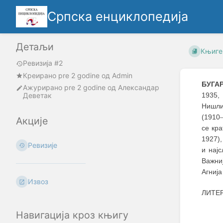
Српска енциклопедија
Детаљи
Књиге
Ревизија #2
Креирано
pre 2 godine
oд
Admin
БУГАР
Ажурирано
pre 2 godine
од
Александар
Деветак
1935,
Нишли
(1910
Акције
се кра
1927),
Ревизије
и нај
Важни
Агнија
Извоз
ЛИТЕР
Навигација кроз књигу