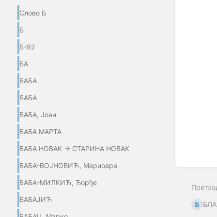
Enter
Слово Б
section
select
Б
mode
Б-92
БА
БАБА
БАБА
БАБА, Јоан
БАБА МАРТА
БАБА НОВАК → СТАРИНА НОВАК
БАБА-ВОЈНОВИЋ, Мариоара
БАБА-МИЛКИЋ, Ђорђе
Претхо
БАБАЈИЋ
БЛ
БАБАЦ, Марко