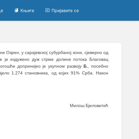
це
Књиге
Пријавите се
 Озрен, у сарајевској субурбаној зони, сјеверно од
е је издужено дуж стрме долине потока Благовац
 Вогошће допринијео је укупном развоју
Б.
, посебно
јело 1.274 становника, од којих 91% Срба. Након
Милош Бјеловитић