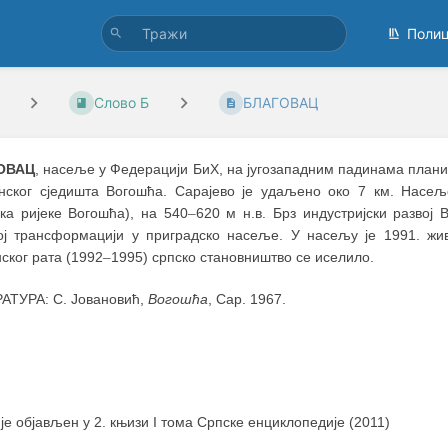
Поли
Слово Б
БЛАГОВАЦ
ОВАЦ
, насељe у Федерацији БиХ, на југозападним падинама планине
нског сједишта Вогошћа. Сарајево је удаљено око 7 км. Насељ
ока ријеке Вогошћа), на 540
–
620 м н.в. Брз индустријски развој
ој трансформацији у приградско насеље. У насељу је 1991. жив
ског рата (1992
–
1995) српско становништво се иселило.
АТУРА: С. Јовановић,
Вогошћа
, Сар. 1967.
 је објављен у 2. књизи I тома Српске енциклопедије (2011)