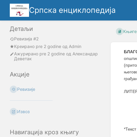
Српска енциклопедија
Детаљи
Књиге
Ревизија #2
Креирано
pre 2 godine
oд
Admin
БЛАГ
Ажурирано
pre 2 godine
од
Александар
Деветак
општи
(прит
његов
Акције
грађан
Ревизије
ЛИТЕР
Извоз
*Текст
Навигација кроз књигу