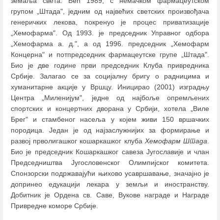
земаља света. Већ 1989, с немачком фармацеутском
групом „Штада", једним од највећих светских произвођача
генеричких лекова, покренуо је процес приватизације
„Хемофарма". Од 1993. је председник Управног одбора
„Хемофарма а. д.", а од 1996. председник „Хемофарм
Концерна" и потпредседник фармацеутске групе „Штада".
Био је две године први председник Клуба привредника
Србије. Залагао се за социјалну бригу о радницима и
хуманитарне акције у Вршцу. Иницирао (2001) изградњу
Центра „Миленијум", једне од најбоље опремљених
спортских и концертних дворана у Србији, хотела „Виле
Брег" и стамбеног насеља у којем живи 150 вршачких
породица. Један је од најзаслужнијих за формирање и
развој прволигашког кошаркашког клуба
Хемофарм Штада
.
Био је председник Кошаркашког савеза Југославије и члан
Председништва Југословенског Олимпијског комитета.
Спонзорски подржавајући њихово усавршавање, значајно је
допринео едукацији лекара у земљи и иностранству.
Добитник је Ордена св. Саве, Вукове наградe и Награде
Привредне коморе Србије.