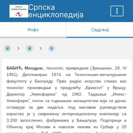
Српска
енциклопедија
Инфо
Садржај
БАБИЋ, Миодраг,
технолог, привредник (Зрењанин, 29. IV
1951). Дипломирао 1974. на Технолошко-металуршком
факултету у Београду. Прво радно искуство стекао као
технолог производње у предузећу „Бриксол" у Вршцу.
Директор „Хемофарма" од 1982. Тадашњи „Инекс
–
Хемофарм", погон са годишњим капацитетом који се данас
остварује за две недеље, под његовим руководством
израстао је у савремену интернационалну компанију са
3.200 запослених, фабрикама у Бањалуци, Подгорици и
Обниску крај Москве и извозом лекова из Србије у 20