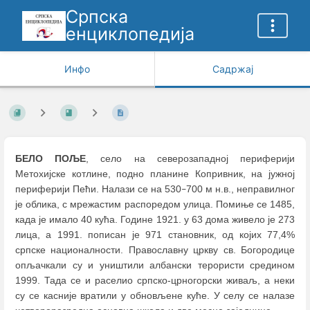
Српска
енциклопедија
Инфо
Садржај
БЕЛО ПОЉЕ
, село на северозападној периферији
Метохијске котлине, подно планине Копривник, на јужној
периферији Пећи. Налази се на 530
700 м н.в., неправилног
–
је облика, с мрежастим распоредом улица. Помиње се 1485,
када је имало 40 кућа. Године 1921. у 63 дома живело је 273
лица, а 1991. пописан је 971 становник, од којих 77,4%
српске националности. Православну цркву св. Богородице
опљачкали су и уништили албански терористи средином
1999. Тада се и раселио српско-црногорски живаљ, а неки
су се касније вратили у обновљене куће. У селу се налазе