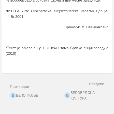
четвороразредна основна школа и две месне заједнице.
ЛИТЕРАТУРА:
Географска енциклопедија насеља Србије
,
III, Бг 2001.
Србољуб Ђ. Стаменковић
*Текст је објављен у 1. књизи I тома Српске енциклопедије
(2010)
Enter
section
select
mode
Следећи
Претходни
БЕЛОБРДСКА
БЕЛО ПОЉЕ
КУЛТУРА