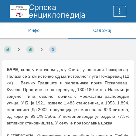
Српска
енциклопедија
Инфо
Садржај
БАРЕ
, село у источном делу Стига, у општини Пожаревац.
Налази се 2 км источно од магистралног пута Пожаревац (12
км)
Велико Градиште и железничке пруге Пожаревац
–
–
Кучево. Простире се на терену од 130
180 м н.в. Насеље је
–
збијеног типа, овалног облика с мрежастим распоредом
улица. У
Б.
је 1921. живело 1.483 становника, а 1953. 1.894.
становника. До 2002. популација је смањена на 923 житеља,
од којих је 99,1% Срба. У пољопривреди је радило 77,3%
активног становништва. У селу је православна црква.
ЛИТЕРАТУРА:
Географска енциклопедија насеља Србије
,