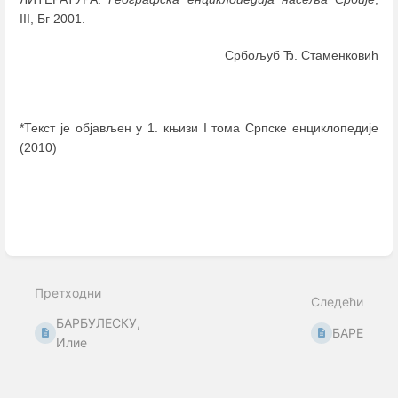
III, Бг 2001.
Србољуб Ђ. Стаменковић
*Текст је објављен у 1. књизи I тома Српске енциклопедије
(2010)
Enter
section
select
mode
Претходни
Следећи
БАРБУЛЕСКУ,
БАРЕ
Илие