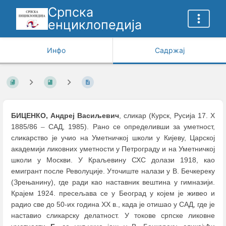
Српска
енциклопедија
Инфо
Садржај
БИЦЕНКО, Андреј Васиљевич
, сликар (Курск, Русија 17. X
1885/86
–
САД, 1985). Рано се определивши за уметност,
сликарство је учио на Уметничкој школи у Кијеву, Царској
академији ликовних уметности у Петрограду и на Уметничкој
школи у Москви. У Краљевину СХС долази 1918, као
емигрант после Револуције. Уточиште налази у В. Бечкереку
(Зрењанину), где ради као наставник вештина у гимназији.
Крајем 1924. пресељава се у Београд у којем је живео и
радио све до 50-их година XX в., када је отишао у САД, где је
наставио сликарску делатност. У токове српске ликовне