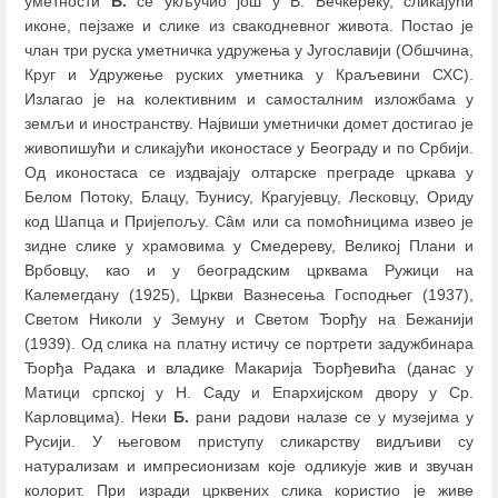
уметности
Б.
се укључио још у В. Бечкереку, сликајући
иконе, пејзаже и слике из свакодневног живота. Постао је
члан три руска уметничка удружења у Југославији (Обшчина,
Круг и Удружење руских уметника у Краљевини СХС).
Излагао је на колективним и самосталним изложбама у
земљи и иностранству. Највиши уметнички домет достигао је
живопишући и сликајући иконостасе у Београду и по Србији.
Од иконостаса се издвајају олтарске преграде цркава у
Белом Потоку, Блацу, Ђунису, Крагујевцу, Лесковцу, Ориду
код Шапца и Пријепољу. Сâм или са помоћницима извео је
зидне слике у храмовима у Смедереву, Великој Плани и
Врбовцу, као и у београдским црквама Ружици на
Калемегдану (1925), Цркви Вазнесења Господњег (1937),
Светом Николи у Земуну и Светом Ђорђу на Бежанији
(1939). Од слика на платну истичу се портрети задужбинара
Ђорђа Радака и владике Макарија Ђорђевића (данас у
Матици српској у Н. Саду и Епархијском двору у Ср.
Карловцима). Неки
Б.
рани радови налазе се у музејима у
Русији. У његовом приступу сликарству видљиви су
натурализам и импресионизам које одликује жив и звучан
колорит. При изради црквених слика користио је живе