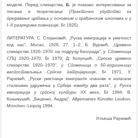
моделе. Поред сликарства,
Б.
је показао интересовање за
писање и теоретисање (
Практично упутство за
предавање цртања у основним и грађанским школама и у
I
–
II разредима гимназије
, Бг 1925).
ЛИТЕРАТУРА: С. Стојановић, „Руска емиграција и уметност
код нас",
Мисао
, 1928, 27, 1
–
2; Б. Вујовић, „Црквено
сликарство 1920
–
1970. на подручју Београда", у:
Споменица
СПЦ 1920
–
1970
, Бг 1970; Д. Колунџић, „Српско црквено
сликарство 1920
–
1970", у:
Споменица о 50-годишњици
васпостављања Српске патријаршије
, Бг 1971; У.
Рајчевић, „Руски уметници емигранти чланови и излагачи
сталешких удружења у Србији између два рата", у:
Руска
емиграција у српској култури XX века
, Бг 1994; В.
Коњикушић, „Биценко, Андреј",
Allgemaines Künstler Lexikon
,
München
–
Leipzig 1994.
Угљеша Рајчевић