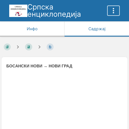
Српска
енциклопедија
Инфо
Садржај
БОСАНСКИ НОВИ
→
НОВИ ГРАД
Enter
section
select
mode